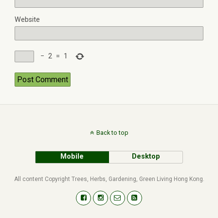
Website
−
2
=
1
Back to top
Mobile
Desktop
All content Copyright Trees, Herbs, Gardening, Green Living Hong Kong.