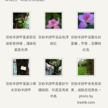
宮粉羊蹄甲葉基部呈
宮粉羊蹄甲花朵色澤
宮粉羊蹄甲花聚生於
放射形伸展，淺綠色
粉紅
葉腋，芳香，花瓣粉
葉面光滑
紅色
宮粉羊蹄甲落葉小喬
宮粉羊蹄甲原產於中
宮粉羊蹄甲有長形莢
木宮粉羊蹄甲
國南部、印度及馬來
果，成熟呈現黑色 –
半島
photo by
treehk.com