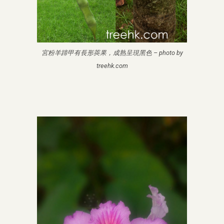
宮粉羊蹄甲有長形莢果，成熟呈現黑色 – photo by
treehk.com