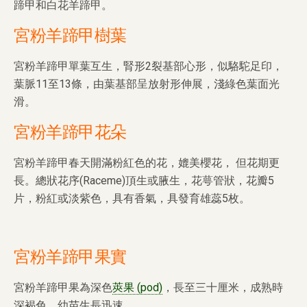
蹄甲和白花羊蹄甲。
宮粉羊蹄甲樹葉
宮粉羊蹄甲單葉互生，腎形2裂基部心形，似駱駝足印，
葉脈11至13條，由葉基部呈放射形伸展，淺綠色葉面光
滑。
宮粉羊蹄甲花朵
宮粉羊蹄甲春天開滿粉紅色的花，媲美櫻花， 但花期更
長。總狀花序(Raceme)頂生或腋生，花萼管狀，花瓣5
片，粉紅或淡紫色，具有香氣，具發育雄蕊5枚。
宮粉羊蹄甲果實
宮粉羊蹄甲果為深色
莢果 (pod)
，長至三十厘米，成熟時
深褐色。幼苗生長迅速。