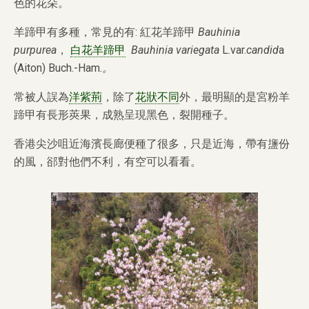
色的花朵。
羊蹄甲有多種，常見的有: 紅花羊蹄甲
Bauhinia
purpurea
，
白花羊蹄甲
Bauhinia variegata
L.var.
candid
a
(Aiton) Buch.-Ham.
。
常被人誤為
洋紫荊
，除了
花狀不同
外，最明顯的是宮粉羊
蹄甲有長形莢果，成熟呈現黑色，裂開種子。
香港尖沙咀近海濱長廊便種了很多，只是近海，帶有䀋份
的風，郤對他們不利，有空可以看看。