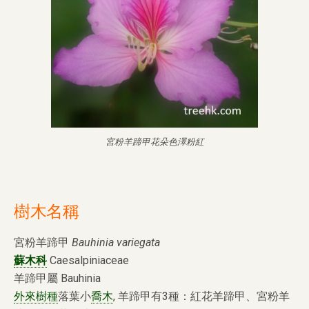
宮粉羊蹄甲花朵色澤粉紅
樹木名稱
宮粉羊蹄甲
Bauhinia variegata
蘇木科
Caesalpiniaceae
羊蹄甲屬 Bauhinia
外來樹種
落葉小
喬木
, 羊蹄甲有3種：紅花羊蹄甲、宮粉羊