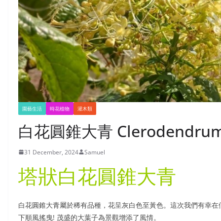
樹木嗎？或分享您的照片、經驗在我們的 facebook 上？
園藝生活
時花植物
灌木類
白花圓錐大青 Clerodendrum p
31 December, 2024
Samuel
塔狀白花圓錐大青
白花圓錐大青屬於稀有品種，花呈灰白色至黃色。這次我們有幸在
下順風搖曳! 茂盛的大葉子為景觀增添了風情。