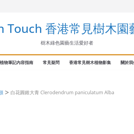
ns Buch.-Ham. ex D. Don
en Touch 香港常見樹木
inus
樹木綠色園藝生活愛好者
植物筆記內容指南
常見疑問
香港常見樹木植物影集
關於我們
類
白花圓錐大青 Clerodendrum paniculatum Alba