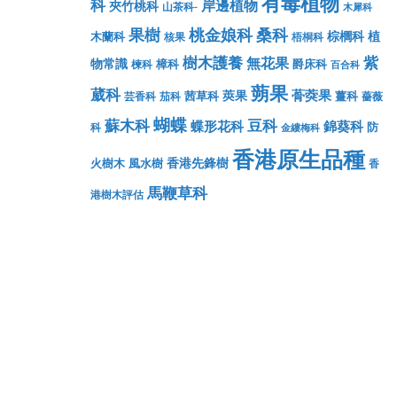
有毒植物
科
岸邊植物
夾竹桃科
山茶科-
木犀科
果樹
桃金娘科
桑科
棕櫚科
植
木蘭科
核果
梧桐科
樹木護養
紫
無花果
物常識
樟科
爵床科
楝科
百合科
蒴果
葳科
蓇葖果
莢果
茜草科
薑科
芸香科
茄科
薔薇
蝴蝶
蘇木科
豆科
蝶形花科
錦葵科
防
科
金縷梅科
香港原生品種
香港先鋒樹
火樹木
風水樹
香
馬鞭草科
港樹木評估