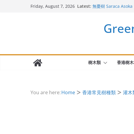
Skip
Latest:
千里光 Senecio scande
Friday, August 7, 2026
to
無憂樹 Saraca Asoka
地衣是什麼?
content
Gre
斯里蘭卡天料木
迷迭香 Salvia rosmar
樹木類
香港樹木
You are here:
Home
香港常見樹種類
灌木