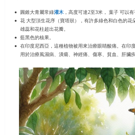
圓錐大青屬常綠
灌木
，高度可達2至3米， 葉子 可
花 大型頂生花序（寶塔狀），有許多綠色和白色的花朵，最
雄蕊和花柱超出花瓣。
藍黑色的核果。
在印度尼西亞，這種植物被用來治療眼睛酸痛。在印
用於治療風濕病、潰瘍、神經痛、傷寒、貧血、肝臟