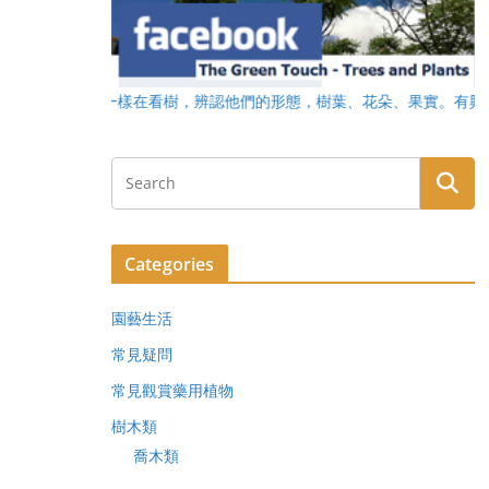
樹，辨認他們的形態，樹葉、花朵、果實。有興趣加入我們一起看看香港常見
Categories
園藝生活
常見疑問
常見觀賞藥用植物
樹木類
喬木類