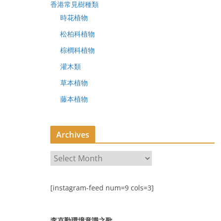
香港常見樹種類
時花植物
松柏科植物
棕櫚科植物
灌木類
草本植物
藤本植物
Archives
A
r
c
[instagram-feed num=9 cols=3]
h
i
v
李克勤環境意識之歌