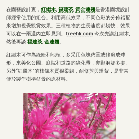
在園藝設計裏，
紅繼木
,
福建茶
,
黃金連翹
是香港園境設計
師經常使用的組合。利用高低效果，不同色彩的分佈錯配
來增加視覺觀賞效果。三種植物的生長速度都幾快，效果
可以在一兩週內立即見到。
treehk.com
今次先講紅繼木,
然後再談
福建茶
,
金連翹
。
紅繼木可作為綠籬和地植，多采用色塊佈置或修剪成球
形，來美化公園、庭院和道路的綠化帶，亦顯婀娜多姿。
另外“紅繼木”的枝條木質很柔韌，耐修剪與蟠紮，是非常
便於製作樹樁盆景的原材料。