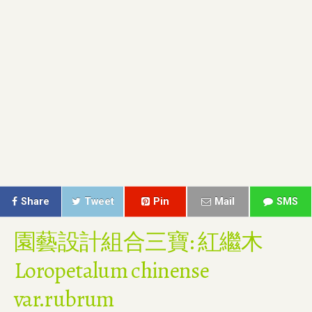
Share
Tweet
Pin
Mail
SMS
園藝設計組合三寶: 紅繼木
Loropetalum chinense
var.rubrum