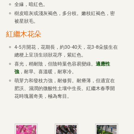
全緣，暗紅色。
樹皮暗灰或淺灰褐色，多分枝。嫩枝紅褐色，密
被星狀毛。
紅繼木花朵
4-5月開花，花期長，約30-40天，花3-8朵簇生在
總梗上呈頂生頭狀花序，紫紅色。
喜光，稍耐陰，但陰時葉色容易變綠。
適應性
強
，耐旱。喜溫暖，耐寒冷。
萌芽力和發枝力強，耐修剪。耐瘠薄，但適宜在
肥沃、濕潤的微酸性土壤中生長。紅繼木春季開
花時瑰麗奇美，極為奪目。