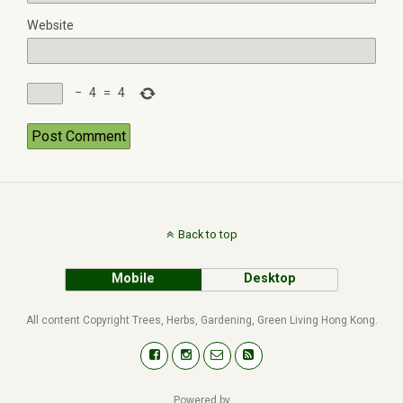
Website
−
4
=
4
Back to top
Mobile
Desktop
All content Copyright Trees, Herbs, Gardening, Green Living Hong Kong.
Powered by