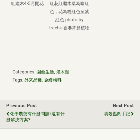
紅繼木4-5月開花
紅花紅繼木葉為暗紅
色，花為粉紅色至紫
紅色 photo by
treehk 香港常見植物
Categories:
園藝生活
,
灌木類
Tags:
外來品種
,
金縷梅科
Previous Post
Next Post
化學農藥有什麼問題?還有什
噴殺蟲劑手記
麼解決方案?