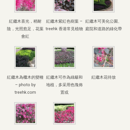
紅繼木喜光，稍耐
紅繼木紫紅色樹葉 –
紅繼木可美化公園、
陰，光照愈足，花葉
treehk 香港常見植物
庭院和道路的綠化帶
會紅
紅繼木為檵木的變種
紅繼木可作為綠籬和
紅繼木花待放
– photo by
地植，多采用色塊佈
treehk.com
置或