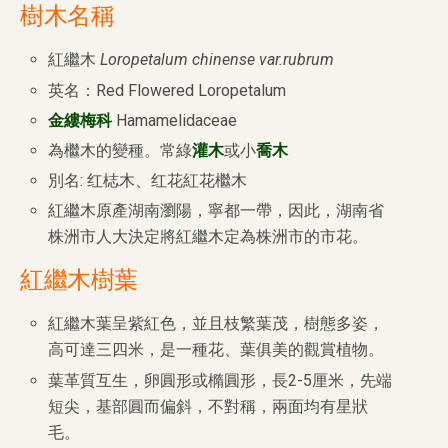
樹木名稱
紅繼木
Loropetalum chinense var.rubrum
英名：Red Flowered Loropetalum
金縷梅科
Hamamelidaceae
為檵木的變種。常綠
灌木
或小
喬木
別名: 红梽木、红花紅花檵木
紅繼木原產湖南瀏陽，寧都一帶，因此，湖南省
株洲市人大決定將紅繼木定為株洲市的市花。
紅繼木樹葉
紅繼木葉呈紫紅色，並且枝繁葉茂，樹態多姿，
高可達三四米，是一種花、葉俱美的觀賞植物。
葉革質互生，卵圓形或橢圓形，長2-5厘米，先端
短尖，基部圓而偏斜，不對稱，兩面均有星狀
毛。