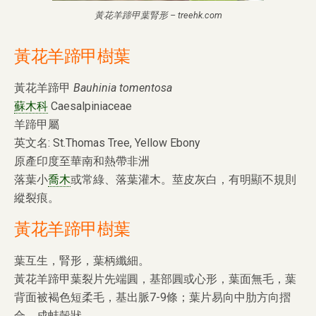
黃花羊蹄甲葉腎形 – treehk.com
黃花羊蹄甲樹葉
黃花羊蹄甲
Bauhinia tomentosa
蘇木科
Caesalpiniaceae
羊蹄甲屬
英文名: St.Thomas Tree, Yellow Ebony
原產印度至華南和熱帶非洲
落葉小
喬木
或常綠、落葉灌木。莖皮灰白，有明顯不規則
縱裂痕。
黃花羊蹄甲樹葉
葉互生，腎形，葉柄纖細。
黃花羊蹄甲葉裂片先端圓，基部圓或心形，葉面無毛，葉
背面被褐色短柔毛，基出脈7-9條；葉片易向中肋方向摺
合，成蚌殼狀。