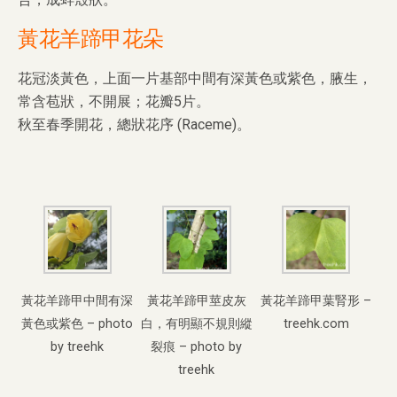
黃花羊蹄甲花朵
花冠淡黃色，上面一片基部中間有深黃色或紫色，腋生，
常含苞狀，不開展；花瓣5片。
秋至春季開花，總狀花序 (Raceme)。
黃花羊蹄甲中間有深
黃花羊蹄甲莖皮灰
黃花羊蹄甲葉腎形 –
黃色或紫色 – photo
白，有明顯不規則縱
treehk.com
by treehk
裂痕 – photo by
treehk