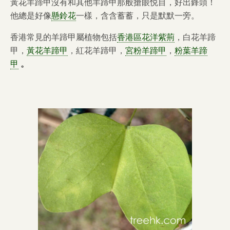
黃花羊蹄甲沒有和其他羊蹄甲那般搶眼悦目，好出鋒頭！
他總是好像
懸鈴花
一樣，含含蓄蓄，只是默默一旁。
香港常見的羊蹄甲屬植物包括
香港區花洋紫荊
，白花羊蹄
甲，
黃花羊蹄甲
，紅花羊蹄甲，
宮粉羊蹄甲
，
粉葉羊蹄
甲
。