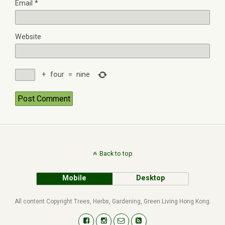
Email
*
Website
+
four
=
nine
Back to top
Mobile
Desktop
All content Copyright Trees, Herbs, Gardening, Green Living Hong Kong.