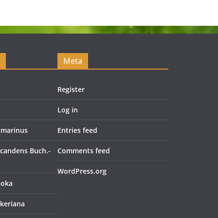
Meta
Register
Log in
smarinus
Entries feed
candens Buch.-
Comments feed
WordPress.org
soka
keriana