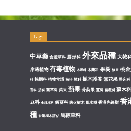
Tags
外來品種
中草藥
大戟
唇形科
含羞草科
有毒植物
果樹
桃金
岸邊植物
木蘭科
核果
木犀科
樹木護養
無花果
棕櫚科
植物常識
樟科
爵床科
科
楝科
蒴果
蘇木
蓇葖果
莢果
茜草科
薑科
香科
茄科
薔薇科
香
豆科
錦葵科
香港先鋒樹
防火樹木
風水樹
金縷梅科
種
馬鞭草科
香港樹木評估