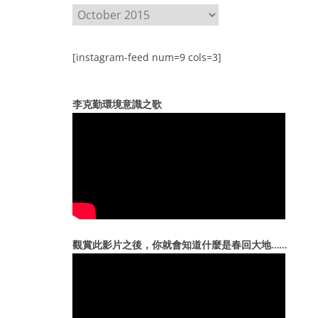
A
r
c
[instagram-feed num=9 cols=3]
h
i
v
李克勤環境意識之歌
e
s
觀賞此影片之後，你就會知道什麼是春回大地……