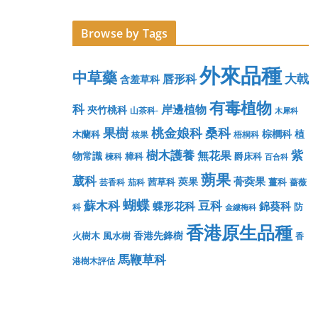
Browse by Tags
外來品種
中草藥
大戟
唇形科
含羞草科
有毒植物
科
岸邊植物
夾竹桃科
山茶科-
木犀科
果樹
桃金娘科
桑科
棕櫚科
植
木蘭科
核果
梧桐科
樹木護養
紫
無花果
物常識
樟科
爵床科
楝科
百合科
蒴果
葳科
蓇葖果
莢果
茜草科
薑科
芸香科
茄科
薔薇
蝴蝶
蘇木科
豆科
蝶形花科
錦葵科
防
科
金縷梅科
香港原生品種
香港先鋒樹
火樹木
風水樹
香
馬鞭草科
港樹木評估