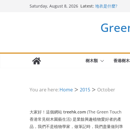
Skip
Latest:
地衣是什麼?
Saturday, August 8, 2026
to
斯里蘭卡天料木
迷迭香 Salvia rosm
content
Gre
千里光 Senecio sca
無憂樹 Saraca Aso
樹木類
香港樹木
You are here:
Home
2015
October
大家好！這個網站
treehk.com
(The Green Touch
香港常見樹木園藝生活) 是業餘興趣植物愛好者的產
品，我們不是植物學家，做筆記時，我們盡量做到準