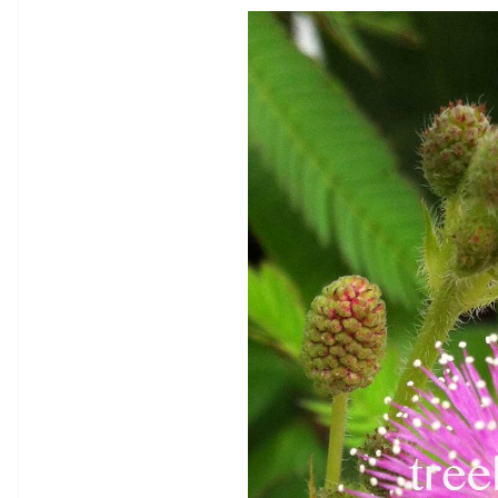
瞻天望地，他可能是跟我們一樣在看樹，辨認他們的形態，樹葉、花朵、果實