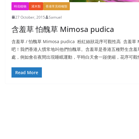
時花植物
灌木類
香港常見樹種類
27 October, 2015
Samuel
含羞草 怕醜草 Mimosa pudica
含羞草 / 怕醜草 Mimosa pudica 粉紅絲狀花序可觀性高 含羞草
吧！我們香港人慣常地叫他們怕醜草。含羞草是香港五種野生含羞
處，例如會在夜間出現睡眠運動，平時白天會一踫便縮，花序可觀
Read More