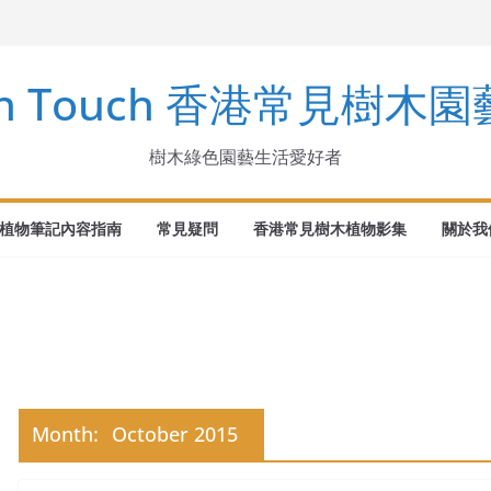
arinus
en Touch 香港常見樹木
ndens Buch.-Ham. ex D. Don
ka
樹木綠色園藝生活愛好者
植物筆記內容指南
常見疑問
香港常見樹木植物影集
關於我們
Month:
October 2015