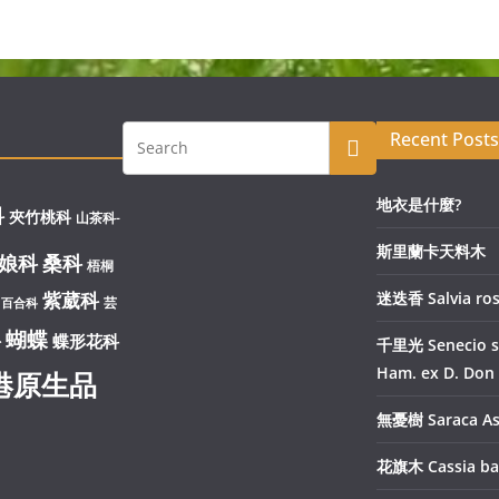
Recent Posts
地衣是什麼?
科
夾竹桃科
山茶科-
斯里蘭卡天料木
娘科
桑科
梧桐
紫葳科
迷迭香 Salvia ro
芸
百合科
蝴蝶
科
蝶形花科
千里光 Senecio s
Ham. ex D. Don
港原生品
無憂樹 Saraca A
花旗木 Cassia ba