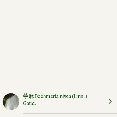
苧麻 Boehmeria nivea (Linn.）
Gaud.