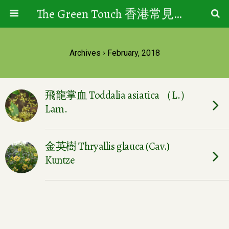
The Green Touch 香港常見樹木園藝生活
Archives › February, 2018
飛龍掌血 Toddalia asiatica （L.）
Lam.
金英樹 Thryallis glauca (Cav.)
Kuntze