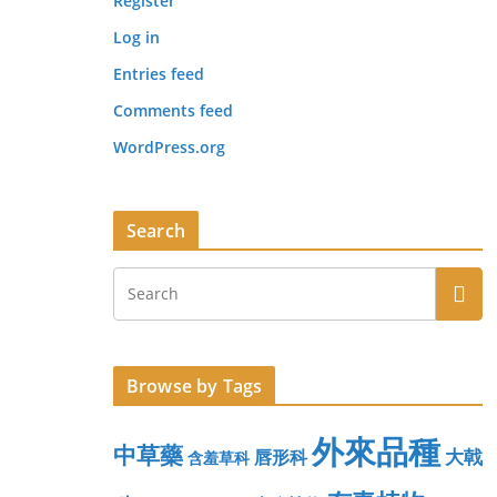
Register
Log in
Entries feed
Comments feed
WordPress.org
Search
Browse by Tags
外來品種
中草藥
大戟
唇形科
含羞草科