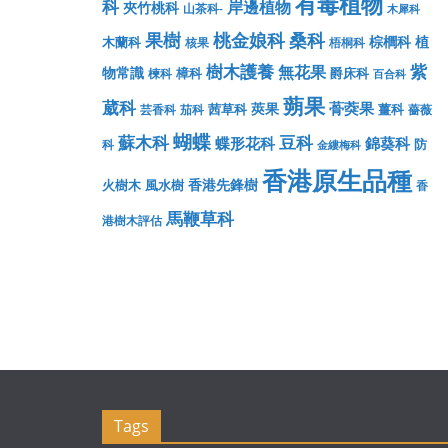
有毒植物
科
岸邊植物
夾竹桃科
山茶科-
木犀科
果樹
桃金娘科
桑科
棕櫚科
植
木蘭科
核果
梧桐科
樹木護養
紫
無花果
物常識
樟科
爵床科
楝科
百合科
蒴果
葳科
蓇葖果
莢果
茜草科
薑科
芸香科
茄科
薔薇
蝴蝶
蘇木科
豆科
蝶形花科
錦葵科
防
科
金縷梅科
香港原生品種
香港先鋒樹
火樹木
風水樹
香
馬鞭草科
港樹木評估
Tags