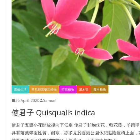
瞻天望地，他可能是跟我們一樣在看樹，辨認他們的形態，樹葉、花朵、果實
園藝生活
常見觀賞藥用植物
時花植物
灌木類
藤本植物
26 April, 2020
Samuel
使君子 Quisqualis indica
使君子五瓣小花開放後向下低垂 使君子和炮仗花，藍花藤，羊蹄甲
具有落葉攀援性質，耐寒，亦多見於香港公園休憩遮陰座椅上面，