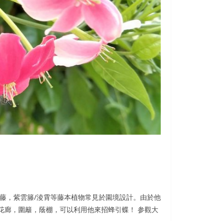
。有興趣加入我們一起看看香港常見樹木嗎？或分享您的照片、經驗在我們的
藤，紫雲籐/淩霄等藤本植物常見於園境設計。由於他
花廊，圍籬，蔭棚，可以利用他來招蜂引蝶！ 参觀大