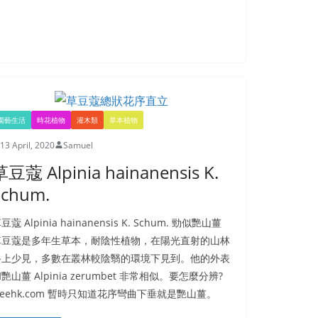
園藝生活
時花植物
灌木類
草本植物
13 April, 2020
Samuel
豆蔻 Alpinia hainanensis K.
Schum.
豆蔻 Alpinia hainanensis K. Schum. 勁似艷山薑
草豆蔻是多年生草本，耐陰性植物，在陽光直射的山林
路上少見，多數在叢林較陰翳的環境下見到。他的外表
艷山薑 Alpinia zerumbet 非常相似。要怎麼分辨?
reehk.com 暫時只知道花序彎曲下垂就是艷山薑。