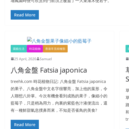
埔鳳園時便可欣赏到門前頂上覆蓋了一大束灌木使君子。
Read More
園藝生活
時花植物
香港常見樹種類
25 April, 2020
Samuel
八角金盤 Fatsia japonica
草
treehk.com 時花植物日記: 八角金盤 Fatsia japonica
的果子。八角金盤中文名字很響亮，加上他的葉形，令
草
人聯想八卦掌。今次有機會看到成熟的果子，像細小的
藍莓子，只是稍為用力，內裏的紫藍色汁液便流出，還
有ㄧ種鮮甜氣息撲鼻而來，不知是否雀鳥的美食?
和
t
Read More