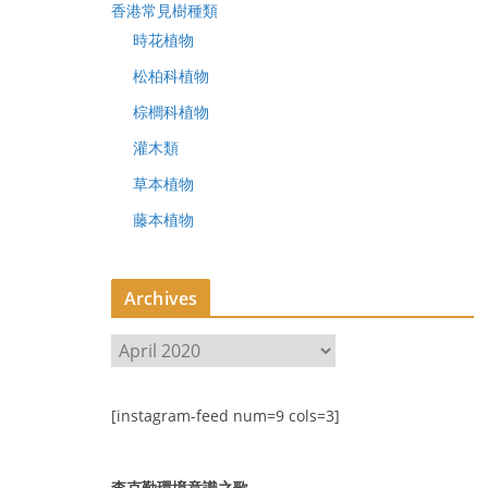
香港常見樹種類
時花植物
松柏科植物
棕櫚科植物
灌木類
草本植物
藤本植物
Archives
A
r
c
[instagram-feed num=9 cols=3]
h
i
v
李克勤環境意識之歌