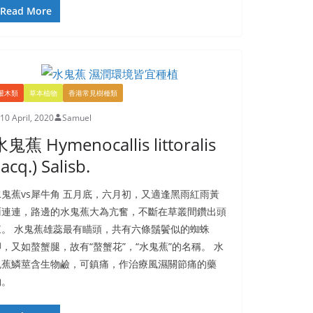
Read More
灌木類
草本植物
香港常見樹種類
10 April, 2020
Samuel
鬼蕉 Hymenocallis littoralis
Jacq.) Salisb.
水鬼蕉vs犀牛角 五月底，六月初，又適逢黑雨紅雨黃
雨連連，路邊的水鬼蕉大為亢奮，不斷在草叢間鑽出頭
來。 水鬼蕉雄蕊最有瞄頭，共有六條鬚鬢似的蜘蛛
，又如螯蟹腿，故有“螯蟹花”，“水鬼蕉”的名稱。 水
鬼蕉鱗莖含生物鹼，可鎮痛，作治療風濕關節痛的藥
物。