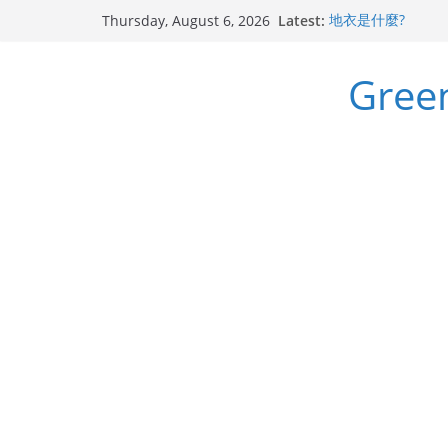
Skip
Latest:
地衣是什麼?
Thursday, August 6, 2026
to
斯里蘭卡天料木
迷迭香 Salvia rosm
content
Gre
千里光 Senecio sca
無憂樹 Saraca Aso