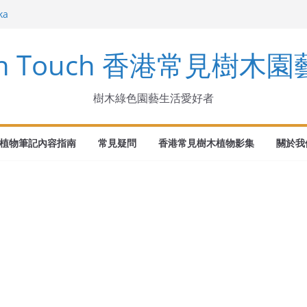
ka
en Touch 香港常見樹木
arinus
ndens Buch.-Ham. ex D. Don
樹木綠色園藝生活愛好者
植物筆記內容指南
常見疑問
香港常見樹木植物影集
關於我們