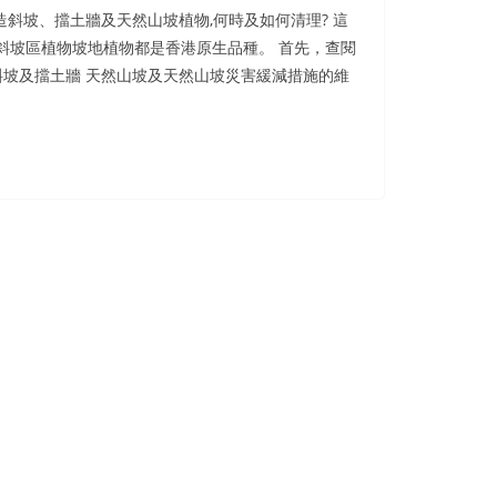
造斜坡、擋土牆及天然山坡植物,何時及如何清理? 這
斜坡區植物坡地植物都是香港原生品種。 首先，查閱
斜坡及擋土牆 天然山坡及天然山坡災害緩減措施的維
book 上？