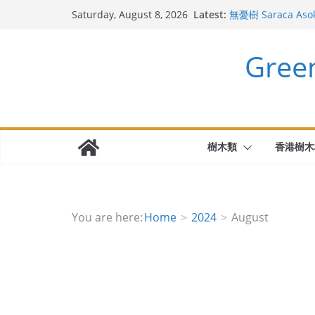
Skip
Latest:
無憂樹 Saraca Aso
Saturday, August 8, 2026
to
地衣是什麼?
斯里蘭卡天料木
content
Gre
迷迭香 Salvia rosm
千里光 Senecio sca
樹木類
香港樹木
You are here:
Home
2024
August