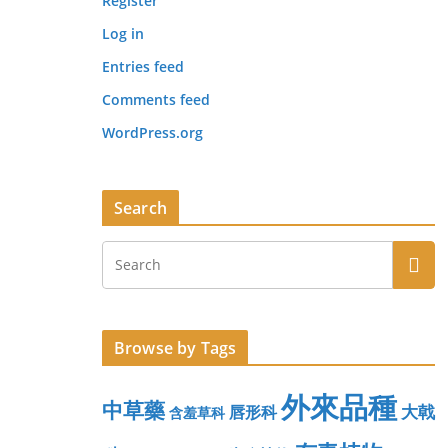
Register
Log in
Entries feed
Comments feed
WordPress.org
Search
Browse by Tags
外來品種
中草藥
大戟
唇形科
含羞草科