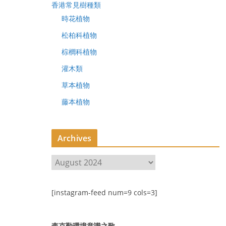
香港常見樹種類
時花植物
松柏科植物
棕櫚科植物
灌木類
草本植物
藤本植物
Archives
A
r
c
[instagram-feed num=9 cols=3]
h
i
v
李克勤環境意識之歌