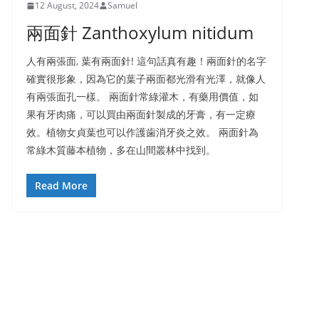
12 August, 2024
Samuel
兩面針 Zanthoxylum nitidum
人有兩張面, 葉有兩面針! 這句話真有趣！兩面針的名字
確實很形象，因為它的葉子兩面都光滑有光澤，就像人
有兩張面孔一樣。 兩面針常綠灌木，有藥用價值，如
果有牙肉痛，可以買由兩面針製成的牙膏，有一定療
效。植物女貞葉也可以作護歯消牙炎之效。 兩面針為
常綠木質藤本植物，多在山間叢林中找到。
Read More