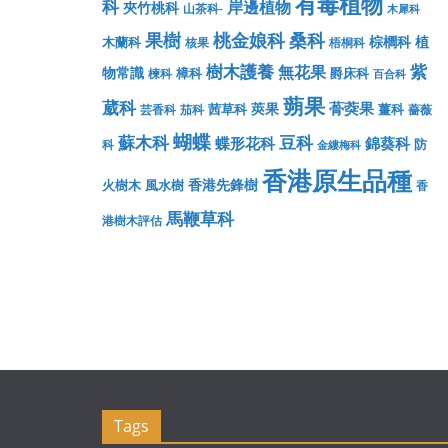
有毒植物
科
岸邊植物
夾竹桃科
山茶科-
木犀科
果樹
桃金娘科
桑科
棕櫚科
植
木蘭科
核果
梧桐科
樹木護養
紫
無花果
物常識
樟科
爵床科
楝科
百合科
蒴果
葳科
蓇葖果
莢果
茜草科
薑科
芸香科
茄科
薔薇
蝴蝶
蘇木科
豆科
蝶形花科
錦葵科
防
科
金縷梅科
香港原生品種
香港先鋒樹
火樹木
風水樹
香
馬鞭草科
港樹木評估
Tags