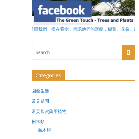
他可能是跟我們一樣在看樹，辨認他們的形態，樹葉、花朵、果實。有興趣加
Categories
園藝生活
常見疑問
常見觀賞藥用植物
樹木類
喬木類