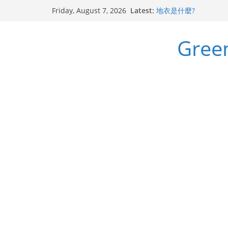
Skip
Latest:
地衣是什麼?
Friday, August 7, 2026
to
斯里蘭卡天料木
迷迭香 Salvia rosmar
content
Gre
千里光 Senecio scande
無憂樹 Saraca Asoka