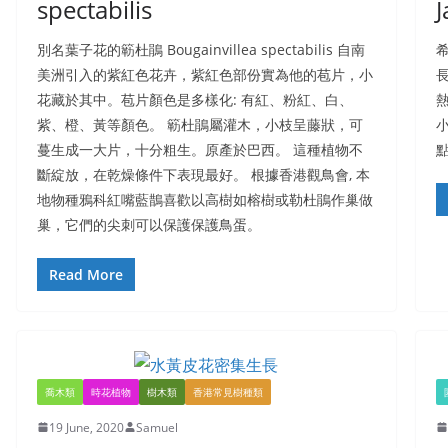
spectabilis
J
別名葉子花的簕杜鵑 Bougainvillea spectabilis 自南
希
美洲引入的紫紅色花卉，紫紅色部份實為他的苞片，小
花藏於其中。苞片顏色是多樣化: 有紅、粉紅、白、
紫、橙、黃等顏色。 簕杜鵑屬灌木，小枝呈藤狀，可
蔓生成一大片，十分粗生。原產於巴西。 這種植物不
斷綻放，在乾燥條件下表現最好。 根據香港觀鳥會, 本
地物種鴉科紅嘴藍鵲喜歡以高樹如榕樹或勒杜鵑作巢做
巢，它們的尖刺可以保護保護鳥蛋。
Read More
喬木類
時花植物
樹木類
香港常見樹種類
19 June, 2020
Samuel