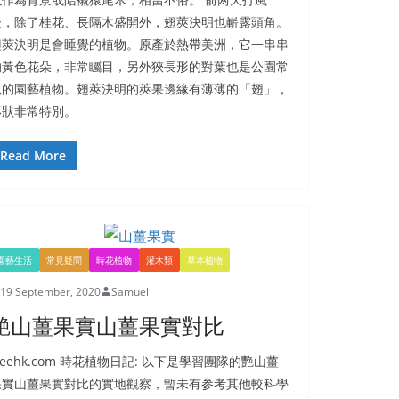
後，除了桂花、長隔木盛開外，翅莢決明也嶄露頭角。
翅莢決明是會睡覺的植物。原產於熱帶美洲，它一串串
的黃色花朵，非常矚目，另外狹長形的對葉也是公園常
見的園藝植物。翅莢決明的莢果邊緣有薄薄的「翅」，
形狀非常特別。
Read More
園藝生活
常見疑問
時花植物
灌木類
草本植物
19 September, 2020
Samuel
艷山薑果實山薑果實對比
reehk.com 時花植物日記: 以下是學習團隊的艷山薑
果實山薑果實對比的實地觀察，暫未有参考其他較科學