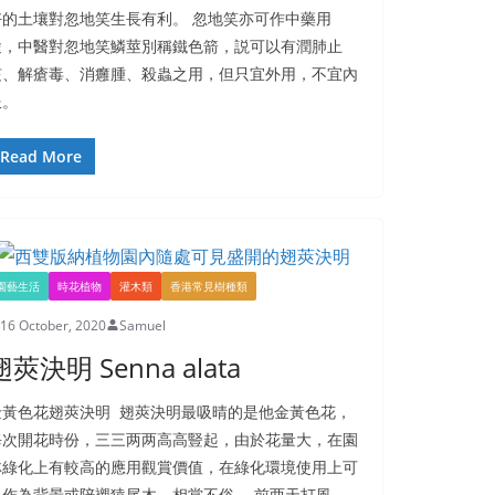
好的土壤對忽地笑生長有利。 忽地笑亦可作中藥用
途，中醫對忽地笑鱗莖別稱鐵色箭，説可以有潤肺止
咳、解瘡毒、消癰腫、殺蟲之用，但只宜外用，不宜內
服。
Read More
園藝生活
時花植物
灌木類
香港常見樹種類
16 October, 2020
Samuel
翅莢決明 Senna alata
金黃色花翅莢決明 翅莢決明最吸晴的是他金黃色花，
每次開花時份，三三两两高高豎起，由於花量大，在園
林綠化上有較高的應用觀賞價值，在綠化環境使用上可
以作為背景或陪襯猿尾木，相當不俗。 前两天打風