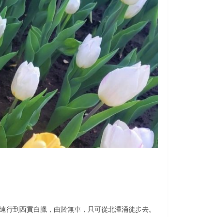
地遠行到西貢白臘，由於無車，只可從北潭涌徒步去。