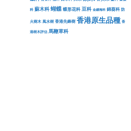
蝴蝶
蘇木科
豆科
蝶形花科
錦葵科
防
科
金縷梅科
香港原生品種
香港先鋒樹
火樹木
風水樹
香
馬鞭草科
港樹木評估