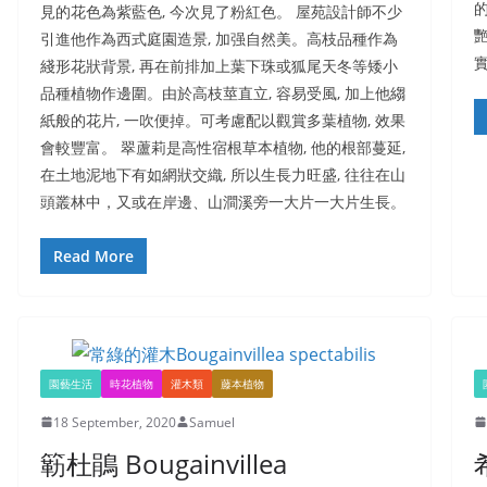
見的花色為紫藍色, 今次見了粉紅色。 屋苑設計師不少
引進他作為西式庭園造景, 加强自然美。高枝品種作為
綫形花狀背景, 再在前排加上葉下珠或狐尾天冬等矮小
品種植物作邊圍。由於高枝莖直立, 容易受風, 加上他縐
紙般的花片, 一吹便掉。可考慮配以觀賞多葉植物, 效果
會較豐富。 翠蘆莉是高性宿根草本植物, 他的根部蔓延,
在土地泥地下有如網狀交織, 所以生長力旺盛, 往往在山
頭叢林中，又或在岸邊、山澗溪旁一大片一大片生長。
Read More
園藝生活
時花植物
灌木類
藤本植物
18 September, 2020
Samuel
簕杜鵑 Bougainvillea