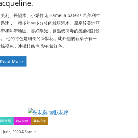
acqueline.
美利、長隔木、小爆竹花 Hamelia patens 希美利生
長迅速，一種多年生多分枝的栽培灌木。原產於美洲亞
熱帶和熱帶地區。喜好陽光，昆蟲或病毒的感染相對較
小。 他的特色是細長的管狀花，此外他的新葉子有一
點棕褐色，連帶枝條也 帶有紫紅色。
Read More
園藝生活
時花植物
藤本植物
1 June, 2020
Samuel