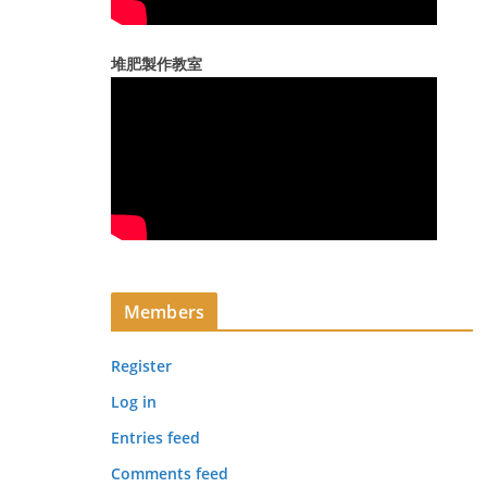
堆肥製作教室
Members
Register
Log in
Entries feed
Comments feed