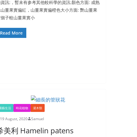
的資訊:，暫未有参考其他較科學的資訊:顏色方面: 成熟
艷山薑果實偏紅，山薑果實偏橙色大小方面: 艷山薑果
實個子較山薑果實小
Read More
園藝生活
時花植物
灌木類
19 August, 2020
Samuel
希美利 Hamelin patens