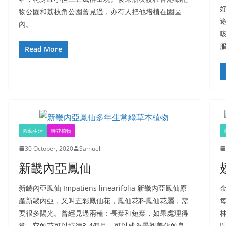
物公園和荔枝角公園曾見過，亦有人把他培植在園區
內。
Read More
園藝生活
時花植物
30 October, 2020
Samuel
新畿內亞鳳仙
新畿內亞鳳仙 Impatiens linearifolia 新畿內亞鳳仙原
產新畿內亞，又叫五彩鳳仙花，鳳仙花科鳳仙花屬，需
要很多陽光。曾經見過兩種：長葉和短葉，如果處理得
當，它的花可以持續3-4個月。可以成為景觀美化的良