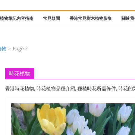
植物筆記內容指南
常見疑問
香港常見樹木植物影集
關於我們
植物
Page 2
時花植物
香港時花植物, 時花植物品種介紹, 種植時花所需條件, 時花
地，他可能是跟我們一樣在看樹，辨認他們的形態，樹葉、花朵、果實。有興