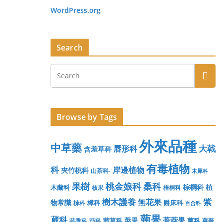
WordPress.org
Search
Browse by Tags
外來品種
中草藥
大戟
唇形科
含羞草科
有毒植物
科
岸邊植物
夾竹桃科
山茶科-
木犀科
果樹
桃金娘科
桑科
棕櫚科
植
木蘭科
核果
梧桐科
樹木護養
紫
無花果
物常識
樟科
爵床科
楝科
百合科
蒴果
葳科
蓇葖果
莢果
茜草科
薑科
芸香科
茄科
薔薇