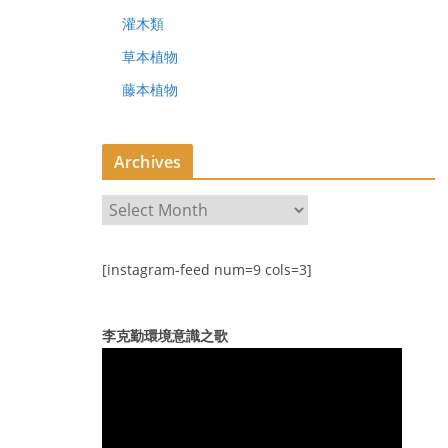
灌木類
草本植物
藤本植物
Archives
A
r
c
[instagram-feed num=9 cols=3]
h
i
v
李克勤環境意識之歌
e
s