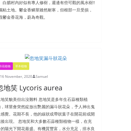
白腊村內好似有專人修樹，週邊有些可觀的風水樹!!
濕粘土地。鬱金香鳞莖雖然耐寒，但根部一旦受損，
觀鬱金香花海，蔚為奇觀。
時花植物
草本植物
16 November, 2020
Samuel
忽地笑 Lycoris aurea
忽地笑貌美但出沒難料 忽地笑是多年生石蒜種類植
物，球莖會突然綻放出艷麗的漏斗狀花朵，予人神出鬼
没感覺。花期不長，他的線狀或帶狀葉子在開花前或開
花後出現。 忽地笑和大多數石蒜種類植物一樣，在充
分的陽光下開花最盛。有機質豐富，水分充足，排水良