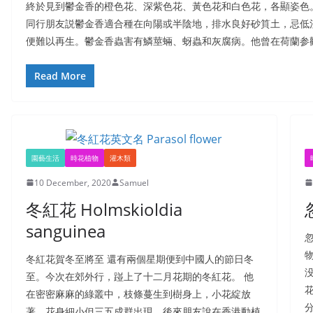
終於見到鬱金香的橙色花、深紫色花、黃色花和白色花，各顯姿色。
同行朋友説鬱金香適合種在向陽或半陰地，排水良好砂筫土，忌低
便難以再生。鬱金香蟲害有鱗莖蜽、蚜蟲和灰腐病。他曾在荷蘭参
Read More
園藝生活
時花植物
灌木類
10 December, 2020
Samuel
冬紅花 Holmskioldia
sanguinea
冬紅花賀冬至將至 還有兩個星期便到中國人的節日冬
至。今次在郊外行，踫上了十二月花期的冬紅花。 他
在密密麻麻的綠叢中，枝條蔓生到樹身上，小花綻放
著，花身細小但三五成群出現。後來朋友說在香港動植