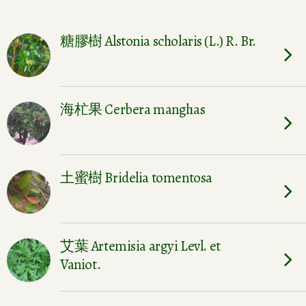
糖膠樹 Alstonia scholaris (L.) R. Br.
海杧果 Cerbera manghas
土蜜樹 Bridelia tomentosa
艾葉 Artemisia argyi Levl. et
Vaniot.