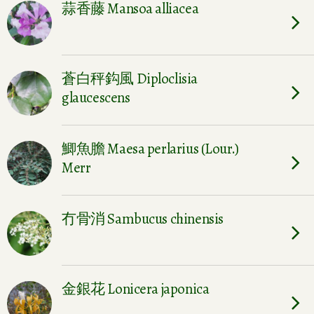
蒜香藤 Mansoa alliacea
蒼白秤鈎風 Diploclisia
glaucescens
鯽魚膽 Maesa perlarius (Lour.)
Merr
冇骨消 Sambucus chinensis
金銀花 Lonicera japonica