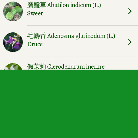
磨盤草 Abutilon indicum (L.)
Sweet
毛麝香 Adenosma glutinodum (L.)
Druce
假茉莉 Clerodendrum inerme
吉祥草 Russelia equisetiformis
羅氏胡頹子 Elaeagnus loureirii
Champ