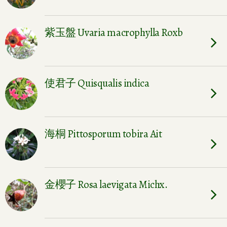
紫玉盤 Uvaria macrophylla Roxb
使君子 Quisqualis indica
海桐 Pittosporum tobira Ait
金櫻子 Rosa laevigata Michx.