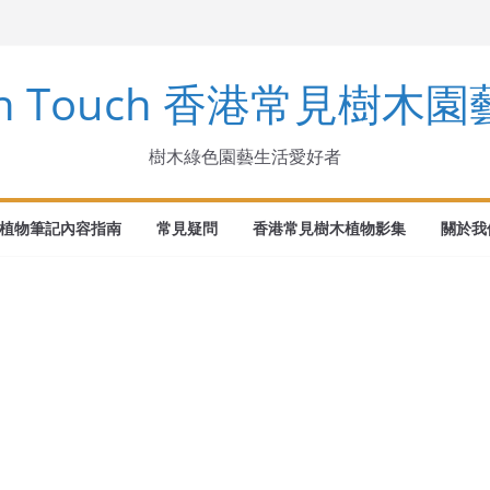
arinus
en Touch 香港常見樹木
ndens Buch.-Ham. ex D. Don
ka
樹木綠色園藝生活愛好者
植物筆記內容指南
常見疑問
香港常見樹木植物影集
關於我們