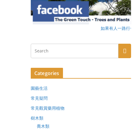
如果有人一路行一路瞻天望
Categories
園藝生活
常見疑問
常見觀賞藥用植物
樹木類
喬木類