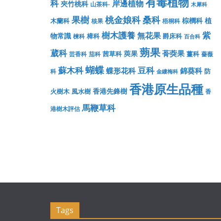
有毒植物
科
岸邊植物
夾竹桃科
山茶科-
木犀科
果樹
桃金娘科
桑科
棕櫚科
植
木蘭科
核果
梧桐科
樹木護養
紫
無花果
物常識
樟科
爵床科
楝科
百合科
蒴果
葳科
蓇葖果
莢果
茜草科
薑科
芸香科
茄科
薔薇
蝴蝶
蘇木科
豆科
蝶形花科
錦葵科
防
科
金縷梅科
香港原生品種
香港先鋒樹
火樹木
風水樹
香
馬鞭草科
港樹木評估
Tags