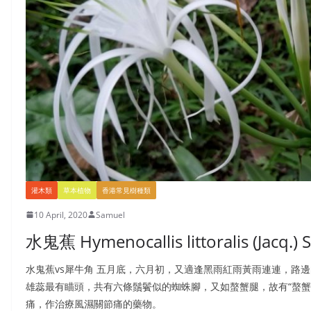
地，他可能是跟我們一樣在看樹，辨認他們的形態，樹葉、花朵、果實。有興
灌木類
草本植物
香港常見樹種類
10 April, 2020
Samuel
水鬼蕉 Hymenocallis littoralis (Jacq.) S
水鬼蕉vs犀牛角 五月底，六月初，又適逢黑雨紅雨黃雨連連，路
雄蕊最有瞄頭，共有六條鬚鬢似的蜘蛛腳，又如螯蟹腿，故有“螯蟹花
痛，作治療風濕關節痛的藥物。