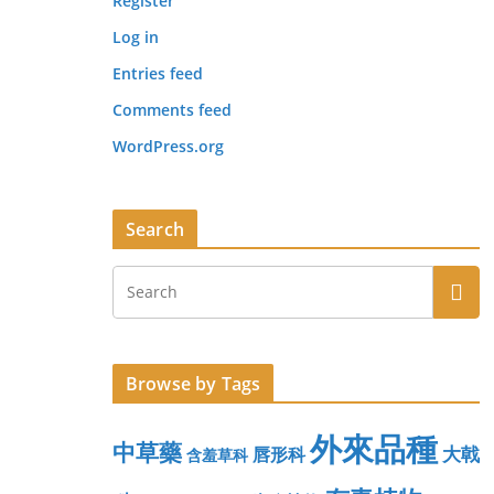
Register
Log in
Entries feed
Comments feed
WordPress.org
Search
Browse by Tags
外來品種
中草藥
大戟
唇形科
含羞草科