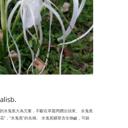
趣加入我們一起看看香港常見樹木嗎？或分享您的照片、經驗在我們的 fa
alisb.
邊的水鬼蕉大為亢奮，不斷在草叢間鑽出頭來。 水鬼蕉
”，“水鬼蕉”的名稱。 水鬼蕉鱗莖含生物鹼，可鎮