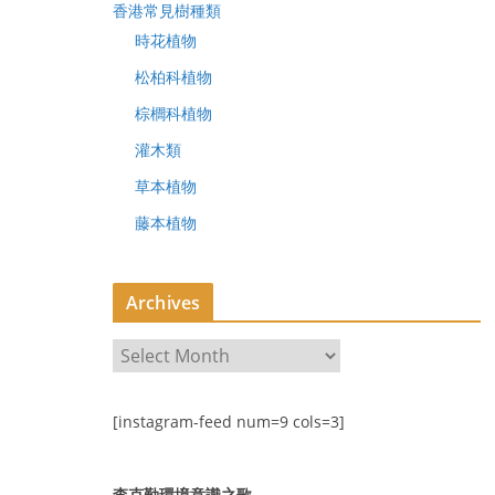
香港常見樹種類
時花植物
松柏科植物
棕櫚科植物
灌木類
草本植物
藤本植物
Archives
A
r
c
[instagram-feed num=9 cols=3]
h
i
v
李克勤環境意識之歌