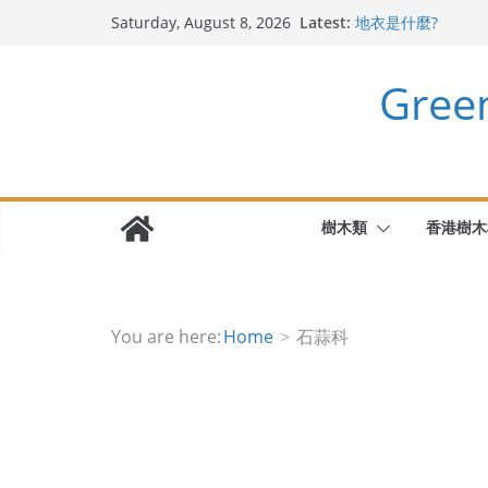
Skip
Latest:
地衣是什麼?
Saturday, August 8, 2026
to
斯里蘭卡天料木
迷迭香 Salvia rosm
content
Gre
千里光 Senecio sca
無憂樹 Saraca Aso
樹木類
香港樹木
You are here:
Home
石蒜科