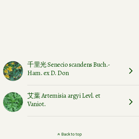
千里光 Senecio scandens Buch.-
Ham. ex D. Don
艾葉 Artemisia argyi Levl. et
Vaniot.
Back to top