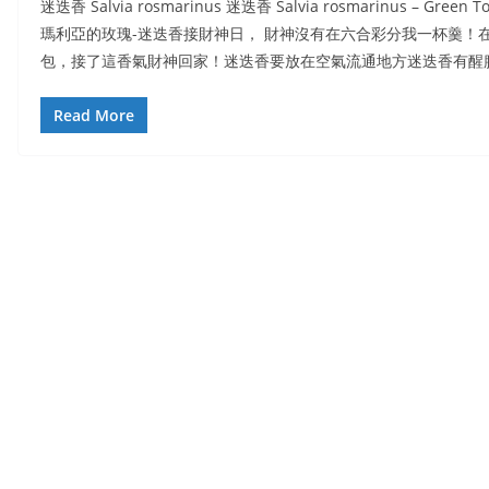
迷迭香 Salvia rosmarinus 迷迭香 Salvia rosmarinus – Gr
瑪利亞的玫瑰-迷迭香接財神日， 財神沒有在六合彩分我一杯羹！
包，接了這香氣財神回家！迷迭香要放在空氣流通地方迷迭香有醒
Read More