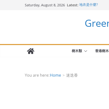
Skip
Latest:
地衣是什麼?
Saturday, August 8, 2026
to
斯里蘭卡天料木
迷迭香 Salvia rosm
content
Gre
千里光 Senecio sca
無憂樹 Saraca Aso
樹木類
香港樹木
You are here:
Home
迷迭香