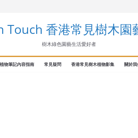
arinus
en Touch 香港常見樹木
ndens Buch.-Ham. ex D. Don
ka
樹木綠色園藝生活愛好者
植物筆記內容指南
常見疑問
香港常見樹木植物影集
關於我們