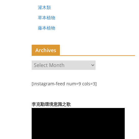
灌木類
草本植物
藤本植物
Archives
A
r
c
[instagram-feed num=9 cols=3]
h
i
v
李克勤環境意識之歌
e
s