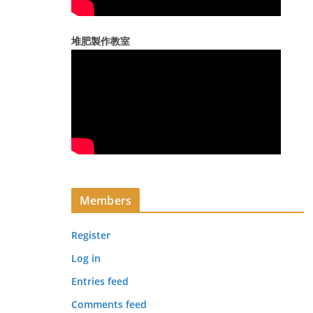
堆肥製作教室
Members
Register
Log in
Entries feed
Comments feed