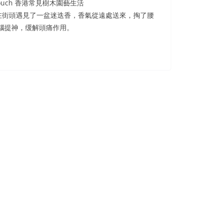
een Touch 香港常見樹木園藝生活
在街頭遇見了一盆迷迭香，香氣從遠處送來，掏了腰
腦提神，缓解頭痛作用。