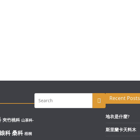
Recent Posts
地衣是什麼?
科
夾竹桃科
山茶科-
斯里蘭卡天料木
娘科
桑科
梧桐