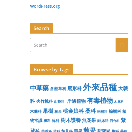
WordPress.org
Search
Browse by Tags
外來品種
中草藥
大戟
唇形科
含羞草科
有毒植物
科
岸邊植物
夾竹桃科
山茶科-
木犀科
果樹
桃金娘科
桑科
棕櫚科
植
木蘭科
核果
梧桐科
樹木護養
紫
無花果
物常識
樟科
爵床科
楝科
百合科
蒴果
葳科
蓇葖果
莢果
茜草科
薑科
芸香科
茄科
薔薇