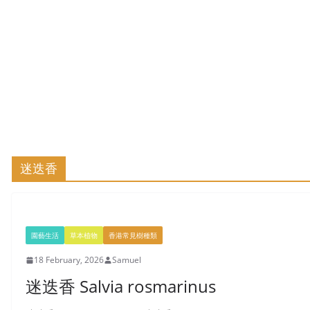
迷迭香
園藝生活
草本植物
香港常見樹種類
18 February, 2026
Samuel
迷迭香 Salvia rosmarinus
一路瞻天望地，他可能是跟我們一樣在看樹，辨認他們的形態，樹葉、花朵、