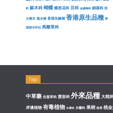
蝴蝶
蘇木科
豆科
蝶形花科
錦葵科
防
科
金縷梅科
香港原生品種
香港先鋒樹
火樹木
風水樹
香
馬鞭草科
港樹木評估
Tags
外來品種
中草藥
大戟
唇形科
含羞草科
有毒植物
果樹
桃金
岸邊植物
木蘭科
核果
木犀科