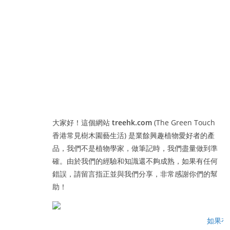
大家好！這個網站
treehk.com
(The Green Touch
香港常見樹木園藝生活) 是業餘興趣植物愛好者的產
品，我們不是植物學家，做筆記時，我們盡量做到準
確。由於我們的經驗和知識還不夠成熟，如果有任何
錯誤，請留言指正並與我們分享，非常感謝你們的幫
助！
如果有人一路行