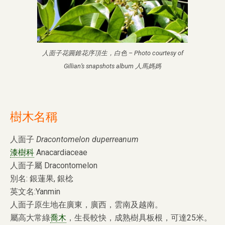
人面子花圓錐花序頂生，白色 – Photo courtesy of
Gillian’s snapshots album 人馬媽媽
樹木名稱
人面子
Dracontomelon duperreanum
漆樹科
Anacardiaceae
人面子屬 Dracontomelon
別名: 銀蓮果, 銀棯
英文名:Yanmin
人面子原生地在廣東，廣西，雲南及越南。
屬高大常綠
喬木
，生長較快，成熟樹具板根，可達25米。