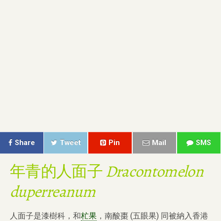
Share
Tweet
Pin
Mail
SMS
年青的人面子
Dracontomelon
duperreanum
人面子是漆樹科，和
杧果
，南酸棗 (五眼果) 同被納入香港