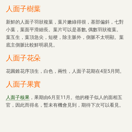
人面子樹葉
新鮮的人面子羽狀複葉，葉片嫩綠得很，基部偏斜，七對
小葉，葉面平滑細長。葉片可以是基數, 偶數羽狀複葉。
葉互生，葉頂急尖，短梗，除主脈外，側脈不太明顯。葉
底主側脈比較鮮明易見。
人面子
花朵
花圓錐花序頂生，白色，兩性，人面子花期在4至5月間。
人面子
果實
人面子核果
，果期由6月至11月。他的種子似人的面相五
官，因此而得名，暫未有機會見到，
期待下次可以看見。