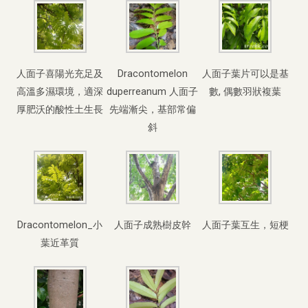
人面子喜陽光充足及
Dracontomelon
人面子葉片可以是基
高溫多濕環境，適深
duperreanum 人面子
數, 偶數羽狀複葉
厚肥沃的酸性土生長
先端漸尖，基部常偏
斜
Dracontomelon_小
人面子成熟樹皮幹
人面子葉互生，短梗
葉近革質