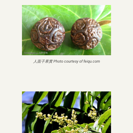
人面子果實 Photo courtesy of feiqu.com