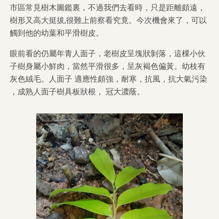
市區常見樹木圖鑑裏，不過我們去看時，只是距離頗遠，
樹形又高大挺拔,很難上前察看究竟。今次機會來了，可以
觸到他的幼葉和平滑樹皮。
眼前看的仍屬年青人面子，老樹皮呈塊狀剝落，這棵小伙
子樹身屬小鮮肉，當然平滑很多，呈灰褐色偏黃。幼枝有
灰色絨毛。人面子 適應性頗強，耐寒，抗風，抗大氣污染
，成熟人面子樹具板狀根， 冠大濃蔭。