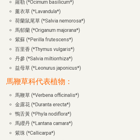
羅勒 (*Ocimum basilicum*)
薰衣草 (*Lavandula*)
荷蘭鼠尾草 (*Salvia nemorosa*)
馬郁蘭 (*Origanum majorana*)
紫蘇 (*Perilla frutescens*)
百里香 (*Thymus vulgaris*)
丹參 (*Salvia miltiorrhiza*)
益母草 (*Leonurus japonicus*)
馬鞭草科代表植物：
馬鞭草 (*Verbena officinalis*)
金露花 (*Duranta erecta*)
鴨舌黃 (*Phyla nodiflora*)
馬纓丹 (*Lantana camara*)
紫珠 (*Callicarpa*)