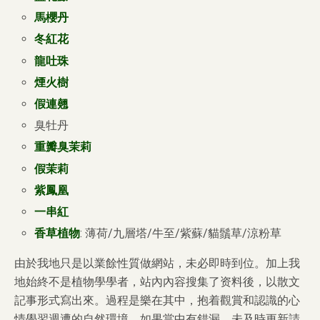
馬櫻丹
冬紅花
龍吐珠
煙火樹
假連翹
臭牡丹
重瓣臭茉莉
假茉莉
紫鳳凰
一串紅
香草植物
: 薄荷/九層塔/牛至/紫蘇/貓鬚草/涼粉草
由於我地只是以業餘性質做網站，未必即時到位。加上我
地始終不是植物學學者，站內內容搜集了资料後，以散文
記事形式寫出來。過程是樂在其中，抱着觀賞和認識的心
情學習週遭的自然環境，如果當中有錯漏，未及時更新請