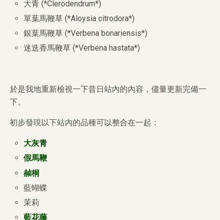
大青 (*Clerodendrum*)
單葉馬鞭草 (*Aloysia citrodora*)
銀葉馬鞭草 (*Verbena bonariensis*)
迷迭香馬鞭草 (*Verbena hastata*)
於是我地重新檢視一下昔日站內的內容，儘量更新完備一
下。
初步發現以下站內的品種可以整合在一起：
大灰青
假馬鞭
赪桐
藍蝴蝶
茉莉
藍花藤