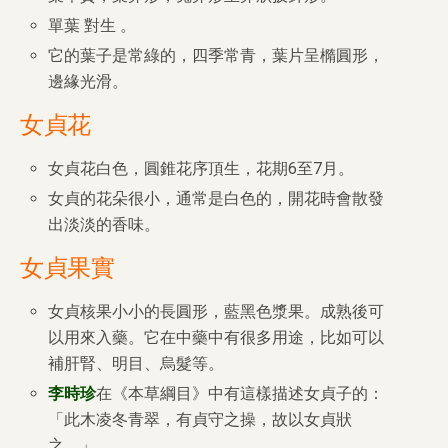
單葉 對生 。
它的葉子是常綠的，四季常青，葉片呈橢圓形，
邊緣光滑。
女貞花
女貞花白色，圓錐花序頂生，花期6至7月。
女貞的花朵很小，通常是白色的，開花時會散發
出淡淡的香味。
女貞果實
女貞核果小小的長圓形，藍黑色漿果。成熟後可
以用來入藥。它在中藥中有很多用途，比如可以
補肝腎、明目、烏髮等。
李時珍
在《本草綱目》中有這樣描述女貞子的：
「此木凌冬青翠，有貞守之操，故以女貞狀
之。」