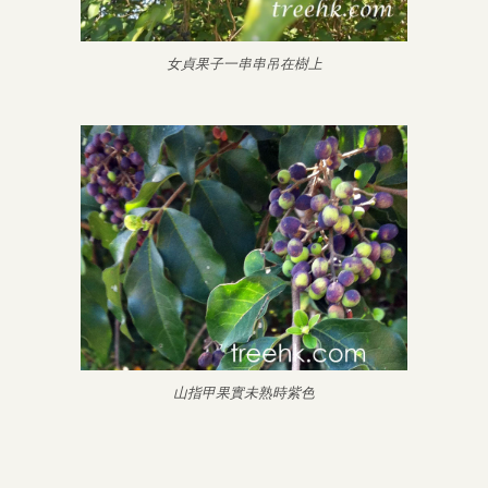
女貞果子一串串吊在樹上
山指甲果實未熟時紫色