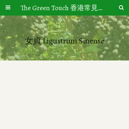
The Green Touch 香港常見樹木園藝生活
女貞 Ligustrum Sinense