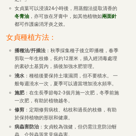
女貞葉可以浸漬24小時後，用蒸餾法提取清香的
冬青油
，亦可放在牙膏中，如其他植物如
兩面針
都可作護歯消牙炎之效。
女貞種植方法：
播種法/扦插法
：秋季採集種子後立即播種，春季
剪取一年生枝條，長約12厘米，插入經消毒處理
的素砂土基質內，插後加強水肥管理。
澆水
：種植後要保持土壤濕潤，但不要積水。 一
般每週澆水一次，夏季可以適當增加澆水頻率。
施肥
：在生長季節每2-3個月施一次肥，冬季前施
一次肥，有助於植物越冬。
修剪
：定期修剪病枝、枯枝和過長的枝條，有助
於保持植物的形狀和健康。
病蟲害防治
：女貞較為強健，但仍需注意防治蚜
蟲、介殼蟲等常見病蟲害。