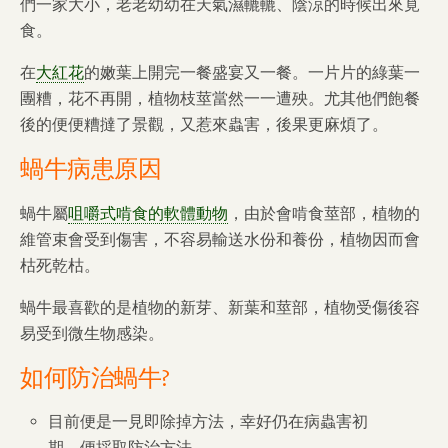
們一家大小，老老幼幼在天氣濕轆轆、陰涼的時候出來覓
食。
在
大紅花
的嫩葉上開完一餐盛宴又一餐。一片片的綠葉一
團糟，花不再開，植物枝莖當然一一遭殃。尤其他們飽餐
後的便便糟撻了景觀，又惹來蟲害，後果更麻煩了。
蝸牛病患原因
蝸牛屬
咀嚼式啃食的軟體動物
，由於會啃食莖部，植物的
維管束會受到傷害，不容易輸送水份和養份，植物因而會
枯死乾枯。
蝸牛最喜歡的是植物的新芽、新葉和莖部，植物受傷後容
易受到微生物感染。
如何防治
蝸牛
?
目前便是一見即除掉方法，幸好仍在病蟲害初
期，便採取防治方法。