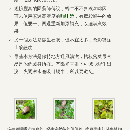
經驗豐富的園藝師傅說，蝸牛不不喜歡咖啡因，
可以使用煮過高濃度的
咖啡渣
，有毒殺蝸牛的效
果。但要一、两週重新加添補充，以達满意效
果。
另一個方法是撒生石灰，但不宜太多，會影響泥
土酸鹼度
最基本方法是保持地方通風清潔，枯枝落葉最容
易是他們藏身所在。有陽光直射下可減少蝸牛出
沒，夜間淋水會吸引蝸牛，所以要避免。
蝸牛屬咀嚼式啃食的
蝸牛飽餐後的便便糟
病蟲害中的蝸牛植物