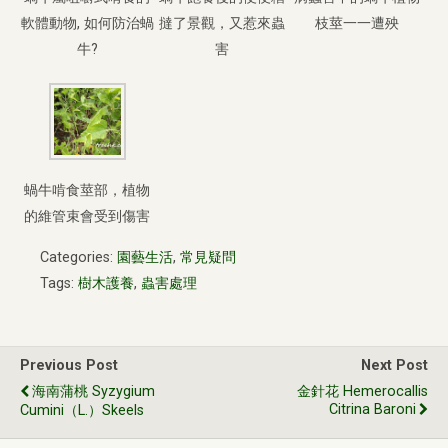
軟體動物, 如何防治蝸
撻了景觀，又惹來蟲
枝莖一一遭殃
牛?
害
蝸牛啃食莖部，植物
的維管束會受到傷害
Categories:
園藝生活
,
常見疑問
Tags:
樹木護養
,
蟲害處理
Previous Post
Next Post
海南蒲桃 Syzygium
金針花 Hemerocallis
Citrina Baroni
Cumini（L.）Skeels