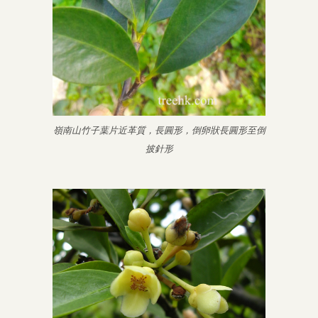
嶺南山竹子葉片近革質，長圓形，倒卵狀長圓形至倒
披針形