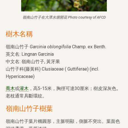
嶺南山竹子在大潭水塘開花 Photo courtesy of AFCD
樹木
名稱
嶺南山竹子
Garcinia oblongifolia
Champ. ex Benth.
英文名: Lingnan Garcinia
中文名: 嶺南山竹子, 黃牙果
山竹子科(藤黃科) Clusiaceae ( Guttiferae) (incl.
Hypericaceae)
喬木
或
灌木
，高5-15米，胸徑可達30厘米；樹皮深灰色。
老枝通常具斷環紋。
嶺南山竹子樹葉
嶺南山竹子葉片橢圓形，主脈明顯，側脈不突出。葉面色