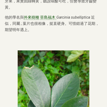
牙果，果實由綠轉黃，聽說味酸可吃，但會導致牙齒變
黃。
他的學名與
外來樹種
菲島福木
Garcinia subelliptica
近
似，同屬 ; 葉片也很相像，挺直硬身。可惜錯過了花期，
期望明年遇上。