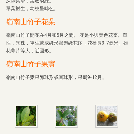
深綠柔滑，葉厎淡綠。
單葉對生，幼枝呈啡色。
嶺南山竹子花朵
嶺南山竹子開花在4月和5月之間。 花是小與黃色花瓣。單
性，異株，單生或成繖形狀聚繖花序，花梗長3-7毫米。雄
花萼片等大，近圓形。
嶺南山竹子果實
嶺南山竹子漿果卵球形或圓球形，果期9-12月。