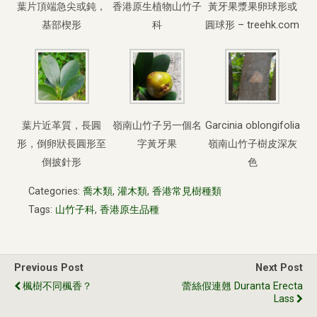
葉片頂端急尖或鈍，
香港原生植物山竹子
黃牙果漿果卵球形或
基部楔形
科
圓球形 – treehk.com
葉片近革質，長圓
嶺南山竹子另一個名
Garcinia oblongifolia
形，倒卵狀長圓形至
字黃牙果
嶺南山竹子樹皮深灰
倒披針形
色
Categories:
喬木類
,
灌木類
,
香港常見樹種類
Tags:
山竹子科
,
香港原生品種
Previous Post
Next Post
楓樹不同楓香？
蕾絲假連翹 Duranta Erecta
Lass