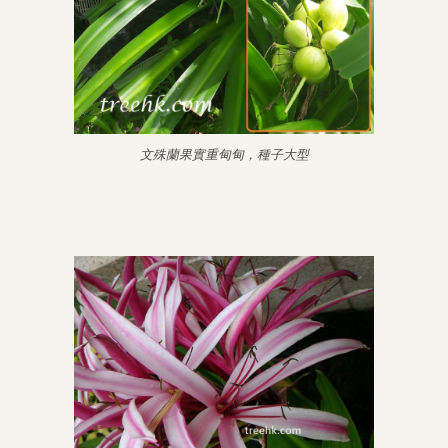
文殊蘭果實重甸甸，種子大型