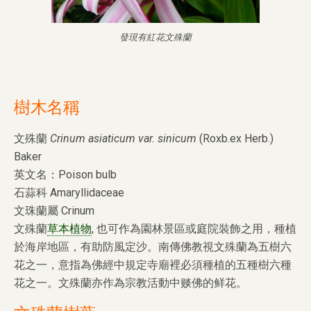
發現有紅花文殊蘭
樹木名稱
文殊蘭
Crinum asiaticum var. sinicum
(Roxb.ex Herb.)
Baker
英文名：Poison bulb
石蒜科 Amaryllidaceae
文珠蘭屬 Crinum
文殊蘭
草本植物
, 也可作為園林景區或庭院裝飾之用，種植
於海岸地區，有助防風定沙。南傳佛教視文殊蘭為五樹六
花之一，意指為佛經中規定寺廟裡必須種植的五種樹六種
花之一。文殊蘭亦作為宗教活動中赕佛的鲜花。