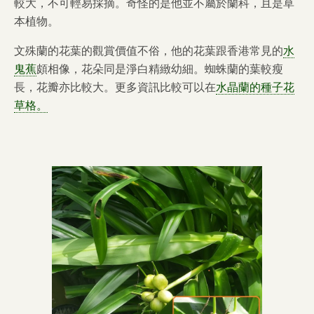
較大，不可輕易採摘。奇怪的是他並不屬於蘭科，且是草
本植物。
文殊蘭的花葉的觀賞價值不俗，他的花葉跟香港常見的
水
鬼蕉
頗相像，花朵同是淨白精緻幼細。蜘蛛蘭的葉較瘦
長，花瓣亦比較大。更多資訊比較可以在
水晶蘭的種子花
草格。