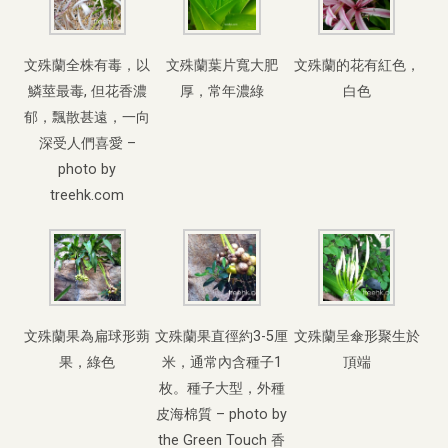
文殊蘭全株有毒，以
文殊蘭葉片寬大肥
文殊蘭的花有紅色，
鱗莖最毒, 但花香濃
厚，常年濃綠
白色
郁，飄散甚遠，一向
深受人們喜愛 –
photo by
treehk.com
文殊蘭果為扁球形蒴
文殊蘭果直徑約3-5厘
文殊蘭呈傘形聚生於
果，綠色
米，通常內含種子1
頂端
枚。種子大型，外種
皮海棉質 – photo by
the Green Touch 香