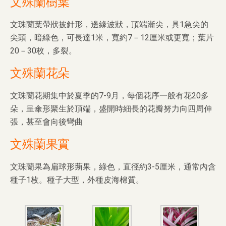
文殊蘭樹葉
文珠蘭葉帶狀披針形，邊緣波狀，頂端漸尖，具1急尖的
尖頭，暗綠色，可長達1米，寬約7－12厘米或更寬；葉片
20－30枚，多裂。
文殊蘭花朵
文珠蘭花期集中於夏季的7-9月，每個花序一般有花20多
朵，呈傘形聚生於頂端，盛開時細長的花瓣努力向四周伸
張，甚至會向後彎曲
文殊蘭果實
文珠蘭果為扁球形蒴果，綠色，直徑約3-5厘米，通常內含
種子1枚。種子大型，外種皮海棉質。