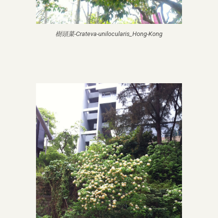
樹頭菜-Crateva-unilocularis_Hong-Kong