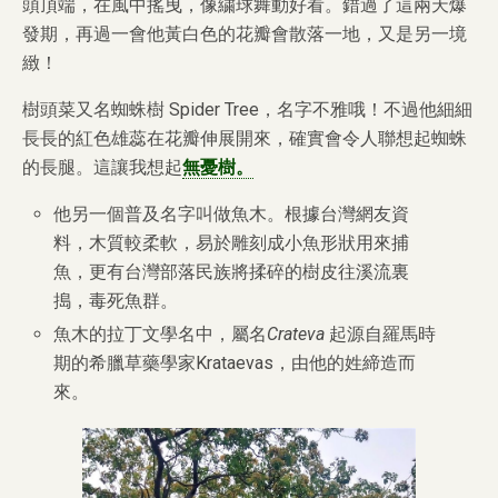
頭頂端，在風中搖曳，像繍球舞動好看。錯過了這兩天爆
發期，再過一會他黃白色的花瓣會散落一地，又是另一境
緻！
樹頭菜又名蜘蛛樹 Spider Tree，名字不雅哦！不過他細細
長長的紅色雄蕊在花瓣伸展開來，確實會令人聯想起蜘蛛
的長腿。這讓我想起
無憂樹。
他另一個普及名字叫做魚木。根據台灣網友資
料，木質較柔軟，易於雕刻成小魚形狀用來捕
魚，更有台灣部落民族將揉碎的樹皮往溪流裏
搗，毒死魚群。
魚木的拉丁文學名中，屬名
Crateva
起源自羅馬時
期的希臘草藥學家Krataevas，由他的姓締造而
來。