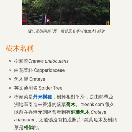
近曰是樹頭菜 (另一個普及名字叫做魚木) 盛放
樹木名稱
樹頭菜
Crateva unilocularis
白花菜科 Capparidaceae
魚木屬 Crateva
英文通用名:Spider Tree
樹頭菜是
外來樹種
，樹幹相對平滑，是由熱帶亞
洲地區引進來香港的落葉
喬木
。 treehk.com 很久
以前在香港元朗區曾看到有
鈍葉魚木
Crateva
adansonii，
太遺憾沒有拍過照片! 鈍葉魚木及樹頭
菜是
相似
的。