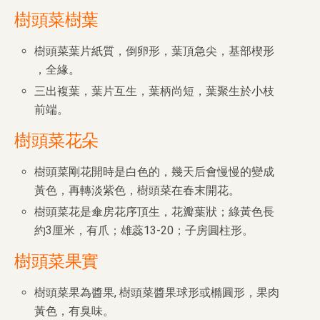
樹頭菜樹葉
樹頭菜葉片紙質，倒卵形，葉頂急尖，基部楔形
，全緣。
三出複葉，葉片互生，葉柄尚短，葉聚生於小枝
前端。
樹頭菜花朵
樹頭菜剛花開時是白色的，幾天后會慢慢的變成
黃色，再轉淡紫色，樹頭菜在春末開花。
樹頭菜花是傘房花序頂生，花瓣葉狀；綠黃色長
約3厘米，有爪；雄蕊13-20；子房圓柱形。
樹頭菜果實
樹頭菜果為醬果, 樹頭菜醬果球形或橢圓形，果肉
黃色，有臭味。