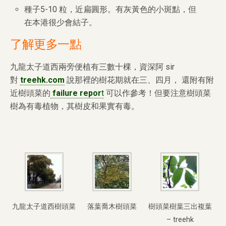
種子5-10 粒，近扁圓形。有灰黃色的小斑點，但
在本港很少會結子。
了解更多一點
九龍太子道西兩旁便植有三數十棵，資深阿 sir
對
treehk.com
說那裡的樹花期就在三、四月， 還附有附
近樹頭菜的
failure repor
t
可以作參考！但要注意樹頭菜
樹為有毒植物，其樹皮和果實有毒。
九龍太子道西樹頭菜
落葉喬木樹頭菜
樹頭菜樹葉三出複葉
– treehk