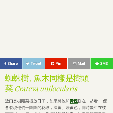
Share
Tweet
Pin
Mail
SMS
蜘蛛樹, 魚木同樣是樹頭
菜
Crateva unilocularis
近曰是樹頭菜盛放日子，如果將他和
黃槐
拼在一起看， 便
會發現他們一團團的花球，深黃、淺黃色，同時聚生在枝