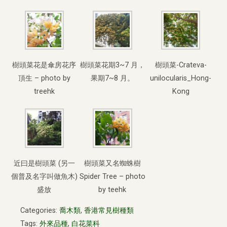
樹頭菜花是傘房花序
樹頭菜花期3~7 月，
樹頭菜-Crateva-
頂生 – photo by
果期7~8 月。
unilocularis_Hong-
treehk
Kong
近曰是樹頭菜 (另一
樹頭菜又名蜘蛛樹
個普及名字叫做魚木)
Spider Tree – photo
盛放
by teehk
Categories:
喬木類
,
香港常見樹種類
Tags:
外來品種
,
白花菜科