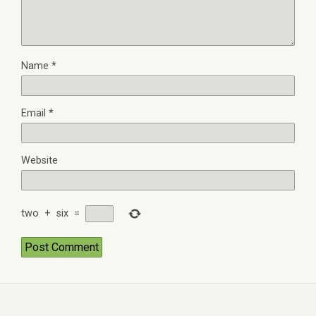
Name
*
Email
*
Website
two
+
six
=