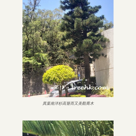
異葉南洋杉高聳而又美觀喬木