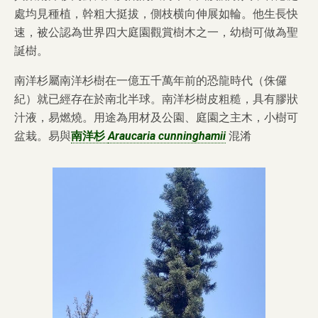
處均見種植，幹粗大挺拔，側枝横向伸展如輪。他生長快
速，被公認為世界四大庭園觀賞樹木之一，幼樹可做為聖
誕樹。
南洋杉屬南洋杉樹在一億五千萬年前的恐龍時代（侏儸
紀）就已經存在於南北半球。南洋杉樹皮粗糙，具有膠狀
汁液，易燃燒。用途為用材及公園、庭園之主木，小樹可
盆栽。易與
南洋杉
Araucaria cunninghamii
混淆