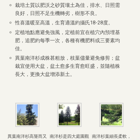
栽培土質以肥沃之砂質壤土為佳，排水、日照需
良好，日照不足生機轉劣，樹形不良。
性喜溫暖至高溫，生育適溫約攝氏18-28度。
定植地點應避免強風，定植前宜在植穴內預埋基
肥，追肥約每季一次，各種有機肥料或三要素均
佳。
異葉南洋杉成株甚粗放，枝葉儘量避免修剪；盆
栽宜使用大盆，盆土愈多生育愈旺盛，並隨植株
長大，更換大盆增添新土。
異葉南洋杉高聳而又
南洋杉是四大庭園觀
南洋杉葉細長柔軟，