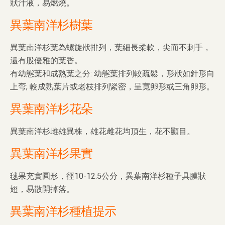
狀汁液，易燃燒。
異葉南洋杉樹葉
異葉南洋杉葉為螺旋狀排列，葉細長柔軟，尖而不刺手，
還有股優雅的葉香。
有幼態葉和成熟葉之分: 幼態葉排列較疏鬆，形狀如針形向
上弯; 較成熟葉片或老枝排列緊密，呈寬卵形或三角卵形。
異葉南洋杉花朵
異葉南洋杉雌雄異株，雄花雌花均頂生，花不顯目。
異葉南洋杉果實
毬果充實圓形，徑10-12.5公分，異葉南洋杉種子具膜狀
翅，易散開掉落。
異葉南洋杉種植提示