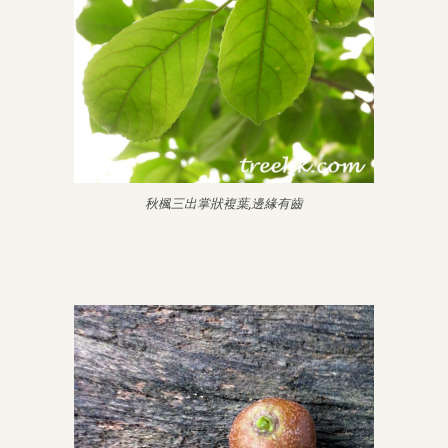
秋楓三出掌狀複葉,邊緣有齒