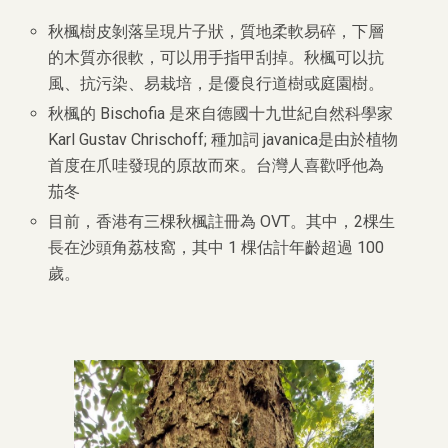
秋楓樹皮剝落呈現片子狀，質地柔軟易碎，下層
的木質亦很軟，
可以用手指甲刮掉。秋楓可以抗
風、抗污染、易栽培，是優良行道樹或庭園樹。
秋楓的 Bischofia 是來自德國十九世紀自然科學家
Karl Gustav Chrischoff; 種加詞 javanica是由於植物
首度在爪哇發現的原故而來。
台灣人喜歡呼他為
茄冬
目前，香港有三棵秋楓註冊為 OVT。其中，2棵生
長在沙頭角荔枝窩，其中 1 棵估計年齡超過 100
歲。