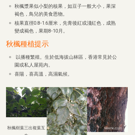
秋楓漿果似小梨的核果，如豆子一般大小，果深
褐色，鳥兒的美食恩物。
核果直徑0.8-1.6厘米，先青後紅或淺紅色，成熟
變成褐色，果期8-10月。
秋楓種植提示
以播種繁殖。生於低海拔山林區，香港常見於公
園或私人屋苑內。
喜陽，喜高溫，高濕氣候。
秋楓樹葉三出複葉互