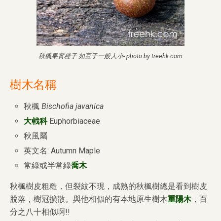
秋楓果實種子 如豆子一般大小- photo by treehk.com
樹木名稱
秋楓
Bischofia javanica
大㦸科
Euphorbiaceae
秋風屬
英文名: Autumn Maple
常綠或半常綠
喬木
秋楓樹皮粗糙，但裂紋不現，成熟的秋楓樹總是看到樹皮
脫落，樹冠擴散。與他相似的有本地原生樹木
重陽木
，百
分之八十相似啊!!