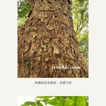
秋楓樹皮有裂紋，呈鱗片狀