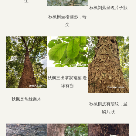
生
秋楓剝落呈現片子狀
秋楓樹呈楕圓形，端
尖
秋楓三出掌狀複葉,邊
緣有齒
秋楓是常綠喬木
秋楓樹皮有裂紋，呈
鱗片狀