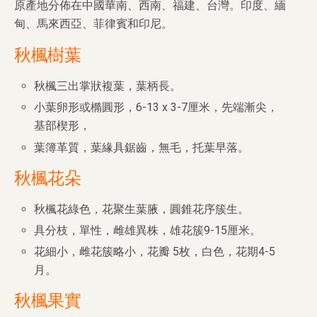
原產地分佈在中國華南、西南、福建、台灣。印度、緬
甸、馬來西亞、菲律賓和印尼。
秋楓樹葉
秋楓三出掌狀複葉，葉柄長。
小葉卵形或橢圓形，6-13 x 3-7厘米，先端漸尖，
基部楔形，
葉簿革質，葉緣具鋸齒，無毛，托葉早落。
秋楓花朵
秋楓花綠色，花聚生葉腋，圓錐花序簇生。
具分枝，單性，雌雄異株，雄花簇9-15厘米。
花細小，雌花簇略小，花瓣 5枚，白色，花期4-5
月。
秋楓果實