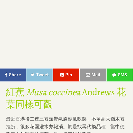
Share
Tweet
Pin
Mail
SMS
紅蕉
Musa coccinea
Andrews 花
葉同樣可觀
最近香港接二連三被熱帶氣旋颱風吹襲，不單高大喬木被
摧折，很多花園灌木亦報消。於是找尋代換品種，當中便