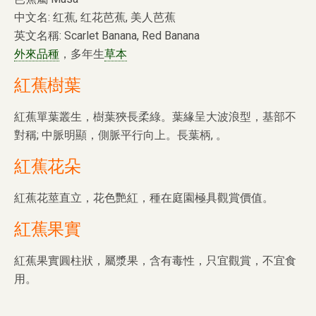
中文名: 红蕉, 红花芭蕉, 美人芭蕉
英文名稱: Scarlet Banana, Red Banana
外來品種
，多年生
草本
紅蕉樹葉
紅蕉單葉叢生，樹葉狹長柔綠。葉緣呈大波浪型，基部不
對稱; 中脈明顯，側脈平行向上。長葉柄, 。
紅蕉花朵
紅蕉花莖直立，花色艷紅，種在庭園極具觀賞價值。
紅蕉果實
紅蕉果實圓柱狀，屬漿果，含有毒性，只宜觀賞，不宜食
用。