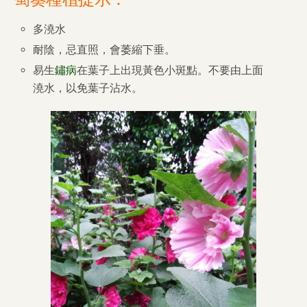
多澆水
耐陰，忌直照，會萎縮下垂。
易生
鏽病
在葉子上出現黃色小斑點。不要由上面
澆水，以免葉子沾水。