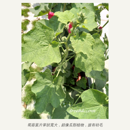
蜀葵葉片掌狀寬大，頗像瓜類植物，披有幼毛