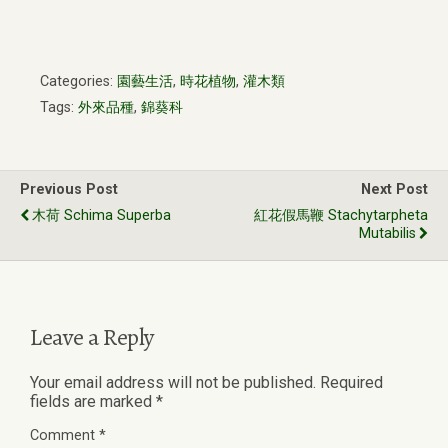
Categories:
園藝生活
,
時花植物
,
灌木類
Tags:
外來品種
,
錦葵科
Previous Post
Next Post
木荷 Schima Superba
紅花假馬鞭 Stachytarpheta
Mutabilis
Leave a Reply
Your email address will not be published.
Required
fields are marked
*
Comment
*