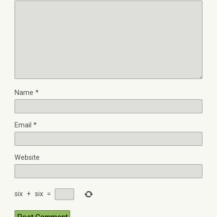
Name
*
Email
*
Website
six
+
six
=