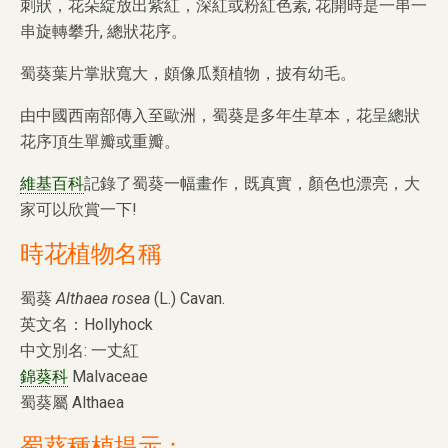
刺狀，花朵綻放出紫紅，深紅或粉紅色素, 花開時是一串一
串旋轉攀升, 總狀花序。
蜀葵葉片掌狀寬大，頗像瓜類植物，披有幼毛。
由中國西南部傳入至歐洲，蜀葵是多年生草本，花呈總狀
花序頂生單瓣或重瓣。
維基百科
記錄了蜀葵一幅畫作，既真實，顏色也漂亮，大
家可以欣賞一下!
時花植物名稱
蜀葵
Althaea rosea
(L.) Cavan.
英文名：Hollyhock
中文別名: 一丈紅
錦葵科
Malvaceae
蜀葵屬 Althaea
蜀葵種植提示：