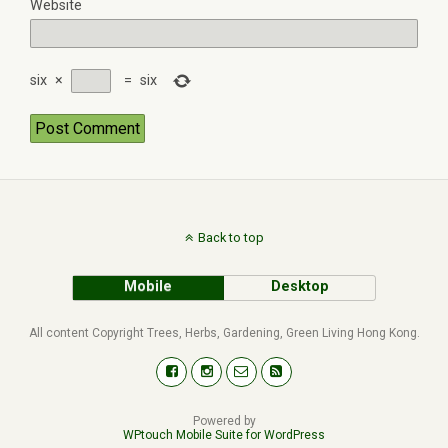
Website
six
×
=
six
Back to top
Mobile
Desktop
All content Copyright Trees, Herbs, Gardening, Green Living Hong Kong.
Powered by
WPtouch Mobile Suite for WordPress