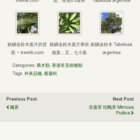
treehk.com
花，長達6.5厘米
Tabebuia argentea
銀鱗金鈴木葉片的背
銀鱗金鈴木葉片掌狀
銀鱗金鈴木 Tabebuia
面 – treehk.com
複葉，五，七小葉
argentea
Categories:
喬木類
,
香港常見樹種類
Tags:
外來品種
,
紫葳科
Previous Post
Next Post
楓香
含羞草 怕醜草 Mimosa
Pudica