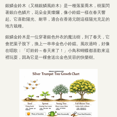
銀鱗金鈴木（又稱銀鱗風鈴木）是一種落葉喬木，樹葉閃
著銀白色鱗片，花朵金黃燦爛，像小鈴鐺一樣在春天響
起。它喜歡陽光、耐旱，適合在香港元朗這樣陽光充足的
地方栽種。
銀鱗金鈴木是一位穿著銀色外衣的魔法樹，到了春天，它
會把葉子脫下，換上一串串金色小鈴鐺。風吹過時，好像
在唱歌：「叮鈴鈴～春天來了！」小鳥和蝴蝶都喜歡來這
裡玩耍，因為它是一棵會送出金色笑容的快樂樹。