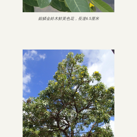
銀鱗金鈴木鮮黃色花，長達6.5厘米