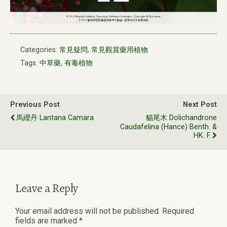
Categories:
常見疑問
,
常見觀賞藥用植物
Tags:
中草藥
,
有毒植物
Previous Post
Next Post
馬纓丹 Lantana Camara
貓尾木 Dolichandrone
Caudafelina (Hance) Benth. &
HK. F.
Leave a Reply
Your email address will not be published.
Required
fields are marked
*