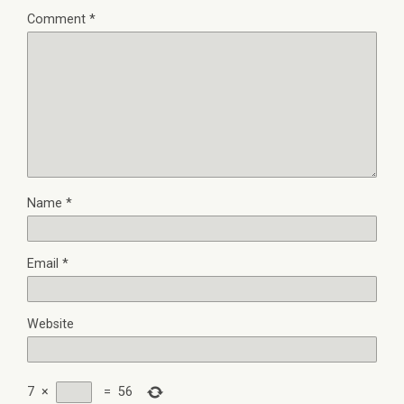
Comment
*
Name
*
Email
*
Website
7
×
=
56