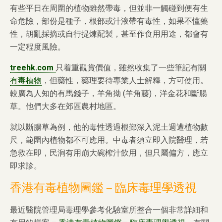
有些平日在周圍的植物雖然帶毒，但並非一觸碰到便有生
命危險，部份是種子，根部或汁液帶有毒性，如果不懂藥
性，胡亂採摘或自行提煉配製，甚至作食用用途，都會有
一定程度風險。
treehk.com
只着重觀賞價值，雖然收集了一些筆記有關
有毒植物
，但藥性，藥理要待專業人士解釋，方可使用。
較廣為人知的有馬錢子，羊角拗 (羊角藤)，洋金花和斷腸
草。他們大多在郊區農村地區。
就以斷腸草為例，他的毒性透過根鄞深入泥土週遭植物數
尺，範圍內植物都不可應用。中毒者須立即入院醫理，若
急救在即，民涧有用崩大碗榨汁飲用，但只屬偏方，應立
即求診。
香港有毒植物圖鑑 – 臨床毒理學透視
最近醫院管理局毒理學參考化驗室所整合一個非常詳細和