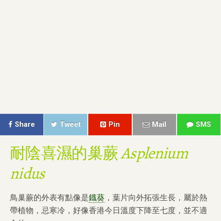
Share
Tweet
Pin
Mail
SMS
耐陰喜濕的巢蕨
Asplenium
nidus
鳥巢蕨的外表有點像是
鐡葵
，葉片向外拓張生長，屬於熱
帶植物，忌寒冷，
好像香港今日溫度下降至七度，並不適