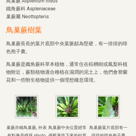
鳥巢蕨
Asplenium nidus
鐵角蕨科 Aspleniaceae
巢蕨屬 Neottopteris
鳥巢蕨樹葉
鳥巢蕨長長的葉片底部中央葉脈頗為堅硬，有一排排的啡
色孢子囊。
鳥巢蕨是鑯角蕨科草本植物，通常住在棕櫚樹或鳳梨科植
物附近，蕨類植物適合種植在濕潤的泥土上，
他們會替蘭
花和一些附生植物提供一個理想棲息環境。
巢蕨亦稱鳥巢蕨, 外表
鳥巢蕨中央位置經常
鳥巢蕨葉片底部有一
有點像是鐡葵 photo
盛載著跌下來的枯葉
排排的啡色孢子囊