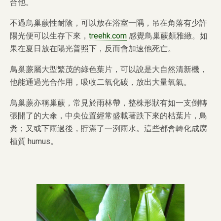
合他。
不過鳥巢蕨性耐陰，
可以放在浴室一隅，吊在角落有少許
陽光便可以生存下來，
treehk.com
感覺鳥巢蕨頗雅緻。如
果在夏日放在陽光普照下，反而會加速他死亡。
鳥巢蕨屬大型繁茂的綠色葉片，可以說是大自然清新機，
他能通過光合作用，吸收二氧化碳，放出大量氧氣。
鳥巢蕨亦稱巢蕨，常見於雨林帶，整株形狀有如一支倒轉
張開了的大傘，
中央位置經常盛載著跌下來的枯葉片，鳥
糞；又或下雨過後，
貯滿了一洌雨水。這些都會轉化成腐
植質 humus。