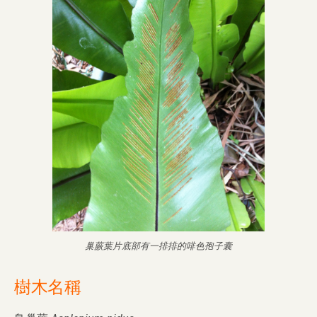
巢蕨葉片底部有一排排的啡色孢子囊
樹木名稱