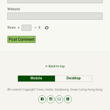
Website
three
×
=
6
Back to top
Mobile
Desktop
All content Copyright Trees, Herbs, Gardening, Green Living Hong Kong.