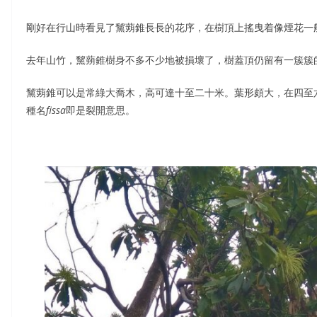
剛好在行山時看見了黧蒴錐長長的花序，在樹頂上搖曳着像煙花一
去年山竹，黧蒴錐樹身不多不少地被損壞了，樹蓋頂仍留有一簇簇
黧蒴錐可以是常綠大喬木，高可達十至二十米。葉形頗大，在四至
種名
fissa
即是裂開意思。