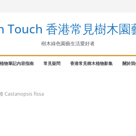
arinus
en Touch 香港常見樹木
ndens Buch.-Ham. ex D. Don
ka
樹木綠色園藝生活愛好者
植物筆記內容指南
常見疑問
香港常見樹木植物影集
關於我們
Castanopsis fissa