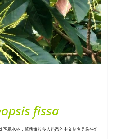
起看看香港常見樹木嗎？或分享您的照片、經驗在我們的 facebook
opsis fissa
郊區風水林，黧蒴錐較多人熟悉的中文别名是裂斗錐