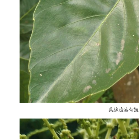
葉緣疏落有齒