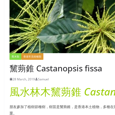
跟我們一樣在看樹，辨認他們的形態，樹葉、花朵、果實。有興趣加入我們一
喬木類
香港常見樹種類
黧蒴錐 Castanopsis fissa
28 March, 2019
Samuel
風水林木黧蒴錐
Castan
朋友參加了植樹節種樹，樹苗是黧蒴錐，是香港本土植物，多種在
栗。