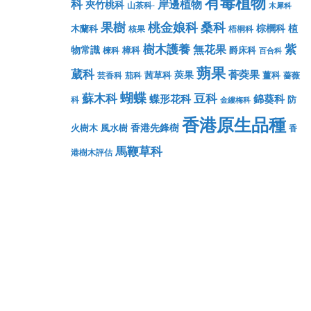
有毒植物
科
岸邊植物
夾竹桃科
山茶科-
木犀科
果樹
桃金娘科
桑科
棕櫚科
植
木蘭科
核果
梧桐科
樹木護養
紫
無花果
物常識
樟科
爵床科
楝科
百合科
蒴果
葳科
蓇葖果
莢果
茜草科
薑科
芸香科
茄科
薔薇
蝴蝶
蘇木科
豆科
蝶形花科
錦葵科
防
科
金縷梅科
香港原生品種
香港先鋒樹
火樹木
風水樹
香
馬鞭草科
港樹木評估