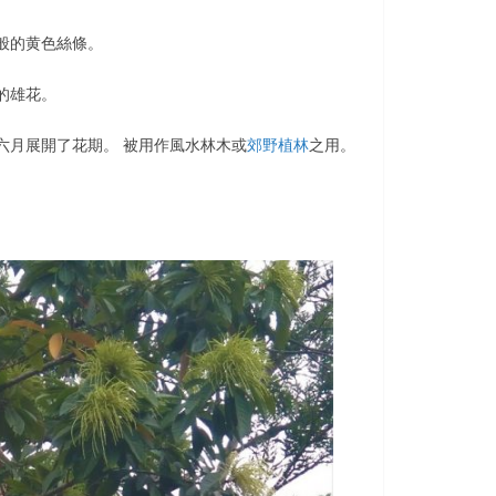
般的黄色絲條。
的雄花。
六月展開了花期。 被用作風水林木或
郊野植林
之用。