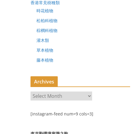
香港常見樹種類
時花植物
松柏科植物
棕櫚科植物
灌木類
草本植物
藤本植物
Archives
A
r
c
[instagram-feed num=9 cols=3]
h
i
v
李克勤環境意識之歌