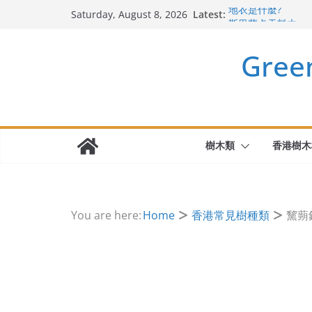
Skip
Latest:
地衣是什麼?
Saturday, August 8, 2026
to
斯里蘭卡天料木
迷迭香 Salvia rosm
content
Gre
千里光 Senecio sca
無憂樹 Saraca Aso
樹木類
香港樹木
You are here:
Home
香港常見樹種類
黧蒴錐 