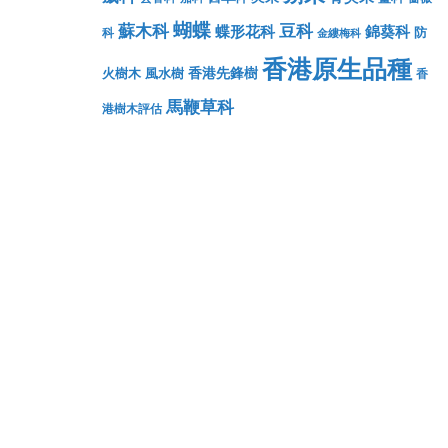
蝴蝶
蘇木科
豆科
蝶形花科
錦葵科
防
科
金縷梅科
香港原生品種
香港先鋒樹
火樹木
風水樹
香
馬鞭草科
港樹木評估