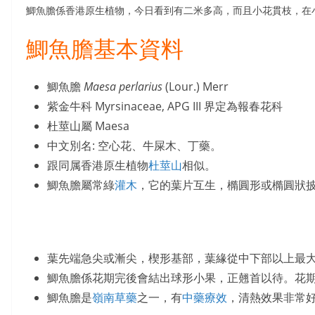
鯽魚膽係香港原生植物，今日看到有二米多高，而且小花貫枝，在
鯽魚膽基本資料
鯽魚膽
Maesa perlarius
(Lour.) Merr
紫金牛科 Myrsinaceae, APG III 界定為報春花科
杜莖山屬 Maesa
中文別名: 空心花、牛屎木、丁藥。
跟同属香港原生植物
杜莖山
相似。
鯽魚膽屬常綠
灌木
，它的葉片互生，橢圓形或橢圓狀
葉先端急尖或漸尖，楔形基部，葉緣從中下部以上最
鯽魚膽係花期完後會結出球形小果，正翹首以待。花期在
鯽魚膽是
嶺南草藥
之一，有
中藥療效
，清熱效果非常