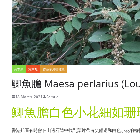
喬木類
灌木類
香港常見樹種類
鯽魚膽 Maesa perlarius (Lou
18 March, 2021
Samuel
鯽魚膽
白色小花細如珊
香港郊區有時會在山邊石隙中找到葉片帶有尖鋸邊和白色小花的植