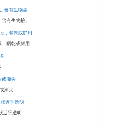
, 含有生物鹼。
段，曬乾或鮮用
多
或漸尖
形狀近乎透明