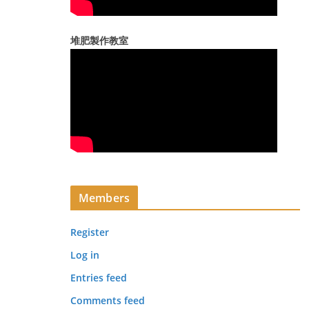
堆肥製作教室
Members
Register
Log in
Entries feed
Comments feed