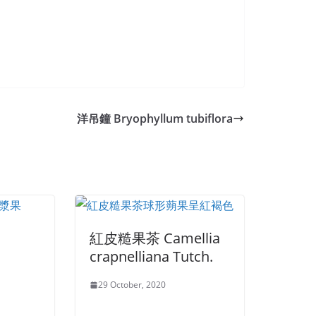
洋吊鐘 Bryophyllum tubiflora
紅皮糙果茶 Camellia
crapnelliana Tutch.
29 October, 2020