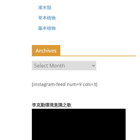
灌木類
草本植物
藤本植物
Archives
A
r
c
[instagram-feed num=9 cols=3]
h
i
v
李克勤環境意識之歌
e
s