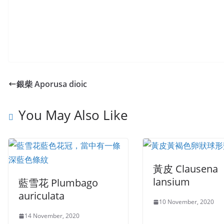
銀柴 Aporusa dioic
You May Also Like
黃皮 Clausena
lansium
藍雪花 Plumbago
auriculata
10 November, 2020
14 November, 2020