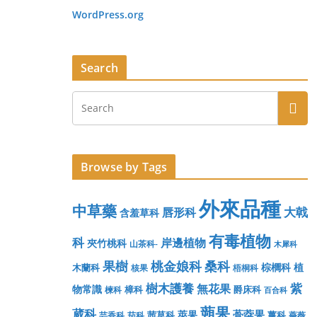
WordPress.org
Search
Browse by Tags
外來品種
中草藥
大戟
唇形科
含羞草科
有毒植物
科
岸邊植物
夾竹桃科
山茶科-
木犀科
果樹
桃金娘科
桑科
棕櫚科
植
木蘭科
核果
梧桐科
樹木護養
紫
無花果
物常識
樟科
爵床科
楝科
百合科
蒴果
葳科
蓇葖果
莢果
茜草科
薑科
芸香科
茄科
薔薇