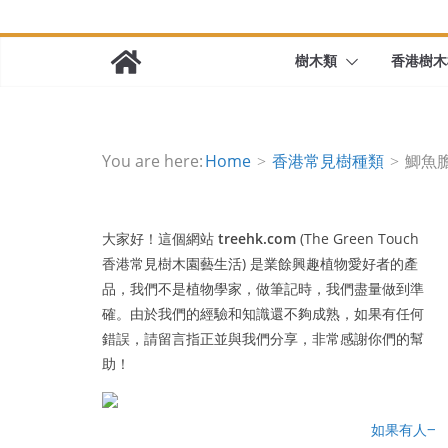
樹木類
香港樹木
You are here:
Home
香港常見樹種類
鯽魚膽 M
大家好！這個網站
treehk.com
(The Green Touch
香港常見樹木園藝生活) 是業餘興趣植物愛好者的產
品，我們不是植物學家，做筆記時，我們盡量做到準
確。由於我們的經驗和知識還不夠成熟，如果有任何
錯誤，請留言指正並與我們分享，非常感謝你們的幫
助！
如果有人一路行一路瞻天