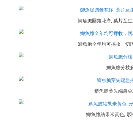
鯽魚膽圓錐花序, 葉片互生
鯽魚膽全年均可採收，切
鯽魚膽分枝
鯽魚膽葉先端急尖
鯽魚膽結果米黃色, 