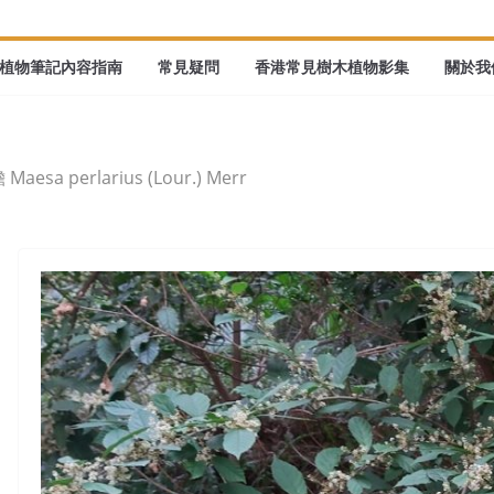
植物筆記內容指南
常見疑問
香港常見樹木植物影集
關於我們
aesa perlarius (Lour.) Merr
望地，他可能是跟我們一樣在看樹，辨認他們的形態，樹葉、花朵、果實。有