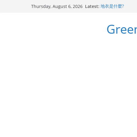
Skip
Latest:
地衣是什麼?
Thursday, August 6, 2026
to
斯里蘭卡天料木
迷迭香 Salvia rosm
content
Gre
千里光 Senecio sca
無憂樹 Saraca Aso