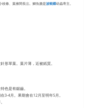
小枝條、葉掖間長岀。鯽魚膽是
波蜆蝶
幼蟲寄主。
披針形單葉。葉片薄，近被紙質。
大特色是有鋸齒。
3-4月。果期會在12月至明年5月。
好。