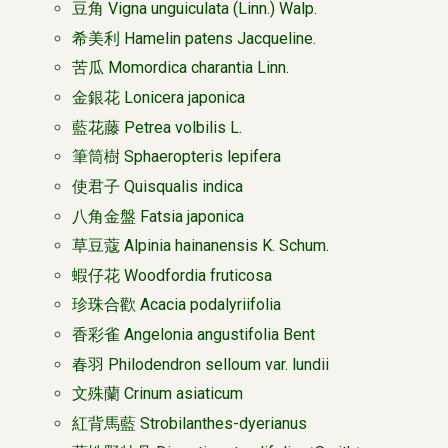
豆角 Vigna unguiculata (Linn.) Walp.
希美利 Hamelin patens Jacqueline.
苦瓜 Momordica charantia Linn.
金銀花 Lonicera japonica
藍花藤 Petrea volbilis L.
筆筒樹 Sphaeropteris lepifera
使君子 Quisqualis indica
八角金盤 Fatsia japonica
草豆蔻 Alpinia hainanensis K. Schum.
蝦仔花 Woodfordia fruticosa
珍珠合歡 Acacia podalyriifolia
香彩雀 Angelonia angustifolia Bent
春羽 Philodendron selloum var. lundii
文殊蘭 Crinum asiaticum
紅背馬藍 Strobilanthes-dyerianus