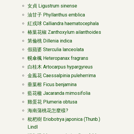
女貞 Ligustrum sinense
油甘子 Phyllanthus emblica
紅戎球 Calliandra haematocephala
椿葉花椒 Zanthoxylum ailanthoides
第倫桃 Dillenia indica
假蘋婆 Sterculia lanceolata
幌傘楓 Heteropanax fragrans
白桂木 Artocarpus hypargyreus
金鳯花 Caessalpinia puleherrima
垂葉榕 Ficus benjamina
藍花楹 Jacaranda mimosifolia
雞蛋花 Plumeria obtusa
海南蒲桃花怎麼樣?
枇杷樹 Eriobotrya japonica (Thunb.)
Lindl