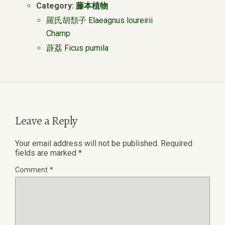
Category:
藤本植物
羅氏胡頹子 Elaeagnus loureirii
Champ
薜荔 Ficus pumila
Leave a Reply
Your email address will not be published.
Required
fields are marked
*
Comment
*