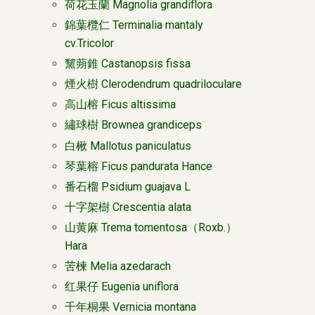
荷花玉蘭 Magnolia grandiflora
錦葉欖仁 Terminalia mantaly
cv.Tricolor
黧蒴錐 Castanopsis fissa
煙火樹 Clerodendrum quadriloculare
高山榕 Ficus altissima
繡球樹 Brownea grandiceps
白楸 Mallotus paniculatus
琴葉榕 Ficus pandurata Hance
番石榴 Psidium guajava L
十字架樹 Crescentia alata
山黄麻 Trema tomentosa（Roxb.）
Hara
苦楝 Melia azedarach
红果仔 Eugenia uniflora
千年桐果 Vernicia montana