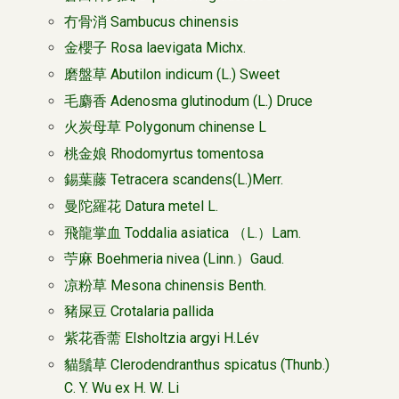
冇骨消 Sambucus chinensis
金櫻子 Rosa laevigata Michx.
磨盤草 Abutilon indicum (L.) Sweet
毛麝香 Adenosma glutinodum (L.) Druce
火炭母草 Polygonum chinense L
桃金娘 Rhodomyrtus tomentosa
錫葉藤 Tetracera scandens(L.)Merr.
曼陀羅花 Datura metel L.
飛龍掌血 Toddalia asiatica （L.）Lam.
苧麻 Boehmeria nivea (Linn.）Gaud.
凉粉草 Mesona chinensis Benth.
豬屎豆 Crotalaria pallida
紫花香薷 Elsholtzia argyi H.Lév
貓鬚草 Clerodendranthus spicatus (Thunb.)
C. Y. Wu ex H. W. Li