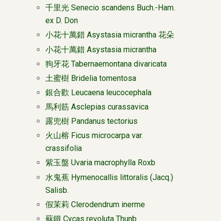
千里光 Senecio scandens Buch.-Ham.
ex D. Don
小花十萬錯 Asystasia micrantha 花朵
小花十萬錯 Asystasia micrantha
狗牙花 Tabernaemontana divaricata
土蜜樹 Bridelia tomentosa
銀合歡 Leucaena leucocephala
馬利筋 Asclepias curassavica
露兜樹 Pandanus tectorius
火山榕 Ficus microcarpa var.
crassifolia
紫玉盤 Uvaria macrophylla Roxb
水鬼蕉 Hymenocallis littoralis (Jacq.)
Salisb.
假茉莉 Clerodendrum inerme
蘇鐵 Cycas revoluta Thunb