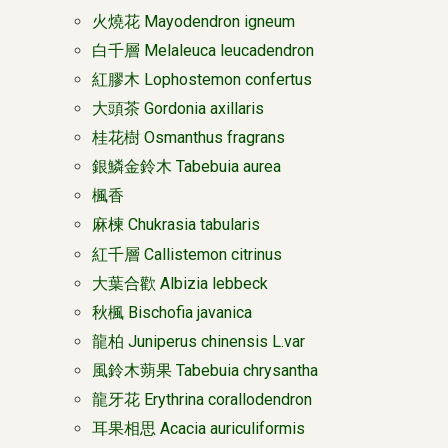
火燒花 Mayodendron igneum
白千層 Melaleuca leucadendron
紅膠木 Lophostemon confertus
大頭茶 Gordonia axillaris
桂花樹 Osmanthus fragrans
銀鱗金鈴木 Tabebuia aurea
楓香
麻楝 Chukrasia tabularis
紅千層 Callistemon citrinus
大葉合歡 Albizia lebbeck
秋楓 Bischofia javanica
龍柏 Juniperus chinensis L.var
風鈴木蒴果 Tabebuia chrysantha
龍牙花 Erythrina corallodendron
耳果相思 Acacia auriculiformis