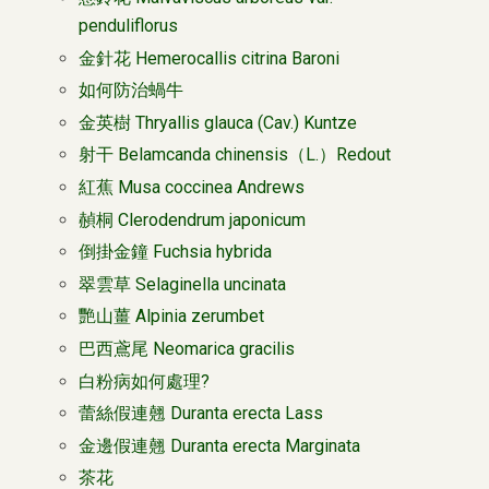
penduliflorus
金針花 Hemerocallis citrina Baroni
如何防治蝸牛
金英樹 Thryallis glauca (Cav.) Kuntze
射干 Belamcanda chinensis（L.）Redout
紅蕉 Musa coccinea Andrews
赬桐 Clerodendrum japonicum
倒掛金鐘 Fuchsia hybrida
翠雲草 Selaginella uncinata
艷山薑 Alpinia zerumbet
巴西鳶尾 Neomarica gracilis
白粉病如何處理?
蕾絲假連翹 Duranta erecta Lass
金邊假連翹 Duranta erecta Marginata
茶花