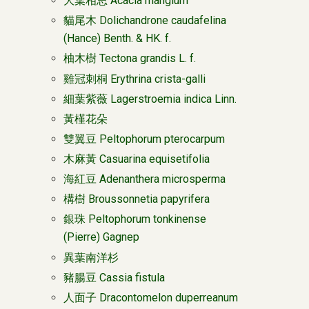
大葉相思 Acacia mangium
貓尾木 Dolichandrone caudafelina
(Hance) Benth. & HK. f.
柚木樹 Tectona grandis L. f.
雞冠刺桐 Erythrina crista-galli
細葉紫薇 Lagerstroemia indica Linn.
黃槿花朵
雙翼豆 Peltophorum pterocarpum
木麻黃 Casuarina equisetifolia
海紅豆 Adenanthera microsperma
構樹 Broussonnetia papyrifera
銀珠 Peltophorum tonkinense
(Pierre) Gagnep
異葉南洋杉
豬腸豆 Cassia fistula
人面子 Dracontomelon duperreanum