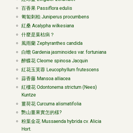
百香果 Passiflora edulis
匍匐刺柏 Juniperus procumbens
紅桑 Acalypha wilkesiana
什麼是葉枯病？
風雨蘭 Zephyranthes candida
白蟾 Gardenia jasminoides var. fortuniana
醉蝶花 Cleome spinosa Jacquin
紅花玉芙蓉 Leucophyllum frutescens
蒜香藤 Mansoa alliacea
紅樓花 Odontonema strictum (Nees)
Kuntze
薑荷花 Curcuma alismatifolia
艷山薑果實怎的樣?
粉葉金花 Mussaenda hybrida cv. Alicia
Hort.