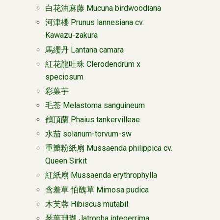
白花油麻藤 Mucuna birdwoodiana
河津櫻 Prunus lannesiana cv.
Kawazu-zakura
馬纓丹 Lantana camara
紅花龍吐珠 Clerodendrum x
speciosum
彩葉芋
毛菍 Melastoma sanguineum
鶴頂蘭 Phaius tankervilleae
水茄 solanum-torvum-sw
重瓣粉紙扇 Mussaenda philippica cv.
Queen Sirkit
紅紙扇 Mussaenda erythrophylla
含羞草 怕醜草 Mimosa pudica
木芙蓉 Hibiscus mutabil
琴葉珊瑚 Jatropha integerrima